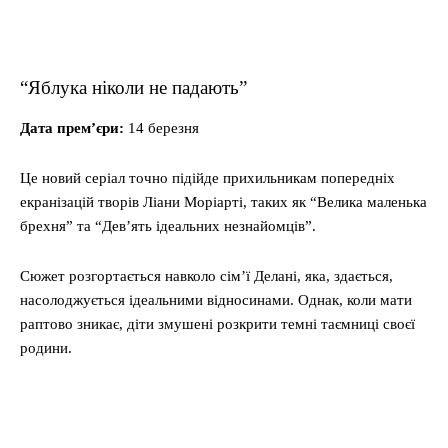
“Яблука ніколи не падають”
Дата прем’єри:
14 березня
Це новий серіал точно підійде прихильникам попередніх
екранізацій творів Ліани Моріарті, таких як “Велика маленька
брехня” та “Дев’ять ідеальних незнайомців”.
Сюжет розгортається навколо сім’ї Делані, яка, здається,
насолоджується ідеальними відносинами. Однак, коли мати
раптово зникає, діти змушені розкрити темні таємниці своєї
родини.