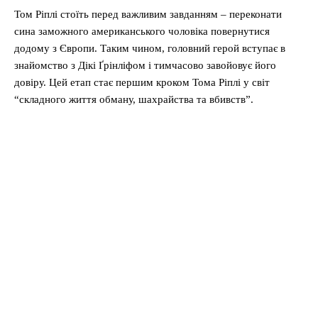
Том Ріплі стоїть перед важливим завданням – переконати
сина заможного американського чоловіка повернутися
додому з Європи. Таким чином, головний герой вступає в
знайомство з Дікі Ґрінліфом і тимчасово завойовує його
довіру. Цей етап стає першим кроком Тома Ріплі у світ
“складного життя обману, шахрайства та вбивств”.