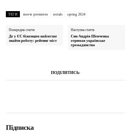
ТЕГИ
movie premieres
serials
spring 2024
Попередня стаття
Наступна стаття
Де у ЄС біженцям найлегше
Син Андрія Шевченка
знайти роботу: рейтинг міст
отримав українське
громадянство
ПОДІЛИТИСЬ:
Підписка