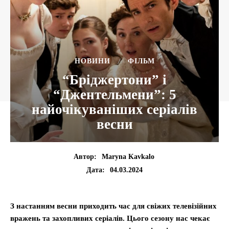
НОВИНИ
ФІЛЬМ
“Бріджертони” і
“Джентельмени”: 5
найочікуваніших серіалів
весни
Автор:
Maryna Kavkalo
04.03.2024
Дата:
З настанням весни приходить час для свіжих телевізійних
вражень та захопливих серіалів. Цього сезону нас чекає