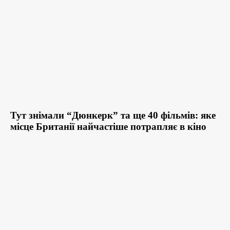
Тут знімали “Дюнкерк” та ще 40 фільмів: яке
місце Британії найчастіше потрапляє в кіно