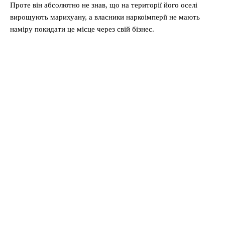
Проте він абсолютно не знав, що на території його оселі
вирощують марихуану, а власники наркоімперії не мають
наміру покидати це місце через свій бізнес.