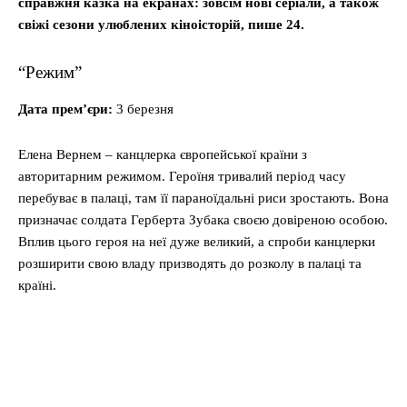
справжня казка на екранах: зовсім нові серіали, а також
свіжі сезони улюблених кіноісторій, пише 24.
“Режим”
Дата прем’єри:
3 березня
Елена Вернем – канцлерка європейської країни з
авторитарним режимом. Героїня тривалий період часу
перебуває в палаці, там її параноїдальні риси зростають. Вона
призначає солдата Герберта Зубака своєю довіреною особою.
Вплив цього героя на неї дуже великий, а спроби канцлерки
розширити свою владу призводять до розколу в палаці та
країні.