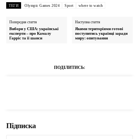
ТЕГИ
Olympic Games 2024
Sport
where to watch
Попередня стаття
Наступна стаття
Вибори у США: українські
Якими територіями готові
експерти – про Камалу
поступитись українці заради
Гарріс та її шанси
миру: опитування
ПОДІЛИТИСЬ:
Підписка