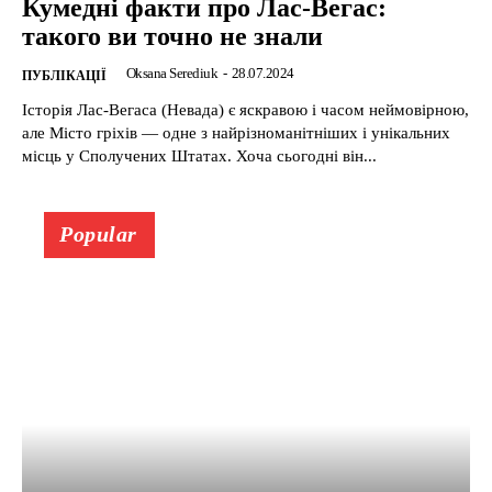
Кумедні факти про Лас-Вегас:
такого ви точно не знали
Oksana Serediuk
-
28.07.2024
ПУБЛІКАЦІЇ
Історія Лас-Вегаса (Невада) є яскравою і часом неймовірною,
але Місто гріхів — одне з найрізноманітніших і унікальних
місць у Сполучених Штатах. Хоча сьогодні він...
Popular