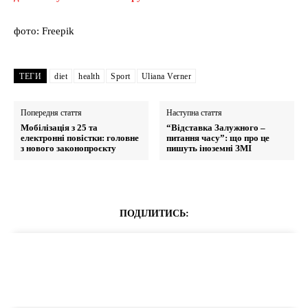
фото: Freepik
ТЕГИ
diet
health
Sport
Uliana Verner
Попередня стаття
Наступна стаття
Мобілізація з 25 та
“Відставка Залужного –
електронні повістки: головне
питання часу”: що про це
з нового законопроєкту
пишуть іноземні ЗМІ
ПОДІЛИТИСЬ: