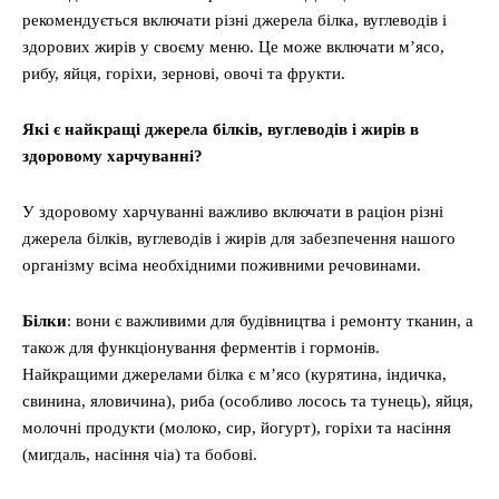
рекомендується включати різні джерела білка, вуглеводів і
здорових жирів у своєму меню. Це може включати м’ясо,
рибу, яйця, горіхи, зернові, овочі та фрукти.
Які є найкращі джерела білків, вуглеводів і жирів в
здоровому харчуванні?
У здоровому харчуванні важливо включати в раціон різні
джерела білків, вуглеводів і жирів для забезпечення нашого
організму всіма необхідними поживними речовинами.
Білки
: вони є важливими для будівництва і ремонту тканин, а
також для функціонування ферментів і гормонів.
Найкращими джерелами білка є м’ясо (курятина, індичка,
свинина, яловичина), риба (особливо лосось та тунець), яйця,
молочні продукти (молоко, сир, йогурт), горіхи та насіння
(мигдаль, насіння чіа) та бобові.