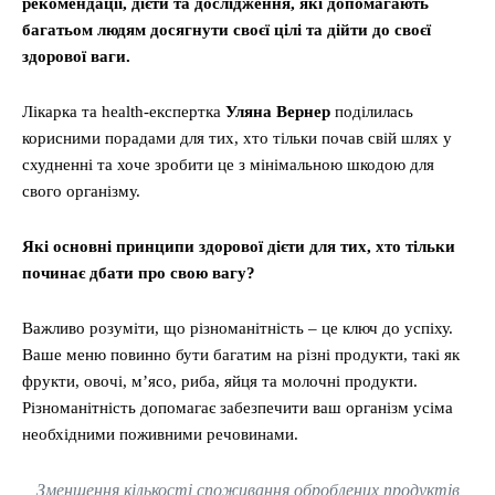
рекомендації, дієти та дослідження, які допомагають
багатьом людям досягнути своєї цілі та дійти до своєї
здорової ваги.
Лікарка та health-експертка
Уляна Вернер
поділилась
корисними порадами для тих, хто тільки почав свій шлях у
схудненні та хоче зробити це з мінімальною шкодою для
свого організму.
Які основні принципи здорової дієти для тих, хто тільки
починає дбати про свою вагу?
Важливо розуміти, що різноманітність – це ключ до успіху.
Ваше меню повинно бути багатим на різні продукти, такі як
фрукти, овочі, м’ясо, риба, яйця та молочні продукти.
Різноманітність допомагає забезпечити ваш організм усіма
необхідними поживними речовинами.
Зменшення кількості споживання оброблених продуктів