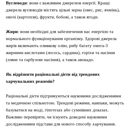
Вуглеводи
: вони є важливим джерелом енергії. Кращі
джерела вуглеводів містять цільні зерна (овес, рис, ячмінь),
овочі (картопля), фрукти, бобові, а також ягоди.
Жири
: вони необхідні для забезпечення нас енергією та
нормального функціонування організму. Здорові джерела
жирів включають оливкову олію, рибу багату омега-3
жирними кислотами (лосось, сардина), горіхи та насіння
(лляне та гарбузове насіння), а також авокадо.
Як відрізнити раціональні дієти від трендових
харчувальних режимів?
Раціональні дієти підтримуються науковими дослідженнями
та медичною спільнотою. Трендові режими, навпаки, можуть
базуватися на моді, гіпотезах або сумнівних доказах.
Важливо перевіряти, чи існують доведені науковими
дослідженнями підстави для нового способу харчування.