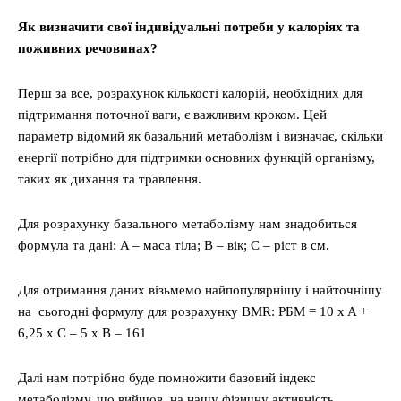
Як визначити свої індивідуальні потреби у калоріях та
поживних речовинах?
Перш за все, розрахунок кількості калорій, необхідних для
підтримання поточної ваги, є важливим кроком. Цей
параметр відомий як базальний метаболізм і визначає, скільки
енергії потрібно для підтримки основних функцій організму,
таких як дихання та травлення.
Для розрахунку базального метаболізму нам знадобиться
формула та дані: A – маса тіла; B – вік; C – ріст в см.
Для отримання даних візьмемо найпопулярнішу і найточнішу
на сьогодні формулу для розрахунку BMR: РБМ = 10 x A +
6,25 x C – 5 x B – 161
Далі нам потрібно буде помножити базовий індекс
метаболізму, що вийшов, на нашу фізичну активність.