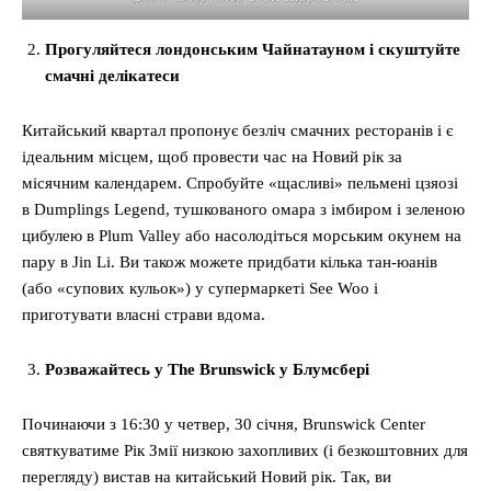
Прогуляйтеся лондонським Чайнатауном і скуштуйте
смачні делікатеси
Китайський квартал пропонує безліч смачних ресторанів і є
ідеальним місцем, щоб провести час на Новий рік за
місячним календарем. Спробуйте «щасливі» пельмені цзяозі
в Dumplings Legend, тушкованого омара з імбиром і зеленою
цибулею в Plum Valley або насолодіться морським окунем на
пару в Jin Li. Ви також можете придбати кілька тан-юанів
(або «супових кульок») у супермаркеті See Woo і
приготувати власні страви вдома.
Розважайтесь у The Brunswick у Блумсбері
Починаючи з 16:30 у четвер, 30 січня, Brunswick Center
святкуватиме Рік Змії низкою захопливих (і безкоштовних для
перегляду) вистав на китайський Новий рік. Так, ви