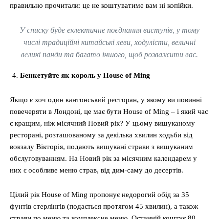
правильно прочитали: це не коштуватиме вам ні копійки.
У списку буде еклектичне поєднання виступів, у тому
числі традиційні китайські леви, ходулісти, величні
великі панди та багато іншого, щоб розважити вас.
Бенкетуйте як король у House of Ming
Якщо є хоч один кантонський ресторан, у якому ви повинні
повечеряти в Лондоні, це має бути House of Ming – і який час
є кращим, ніж місячний Новий рік? У цьому вишуканому
ресторані, розташованому за декілька хвилин ходьби від
вокзалу Вікторія, подають вишукані страви з вишуканим
обслуговуванням. На Новий рік за місячним календарем у
них є особливе меню страв, від дим-саму до десертів.
Цілий рік House of Ming пропонує недорогий обід за 35
фунтів стерлінгів (подається протягом 45 хвилин), а також
страви по меню та комплексне меню. Останній коштує 80