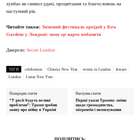
хунбао як символ удачі, процвітання та благословень на
наступний рік.
Читайте також:
Зимовий фестиваль орхідей у Kew
Gardens у Лондоні: чому це варто побачити
Джерело:
Secret London
ТЕГИ
celebration
Chinese New Year
events in London
leisure
London
Lunar New Year
Попередня стаття
Наступна стаття
“У росії будуть великі
Перші укази Трампа: зміни
проблеми”: Трамп зробив
щодо громадянства,
заяву про війну в Україні
мігрантів і помилування
ПОДІЛИТИСЬ: