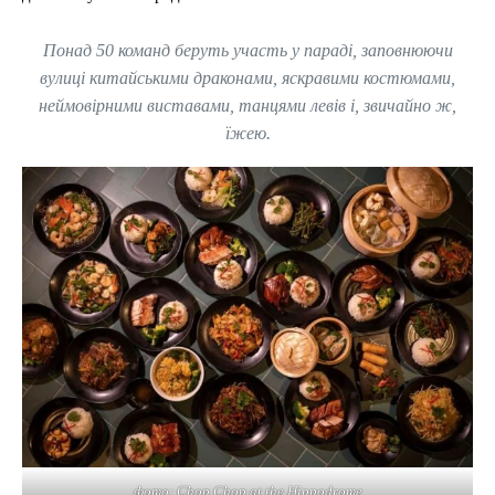
Понад 50 команд беруть участь у параді, заповнюючи
вулиці китайськими драконами, яскравими костюмами,
неймовірними виставами, танцями левів і, звичайно ж,
їжею.
фото: Chop Chop at the Hippodrome