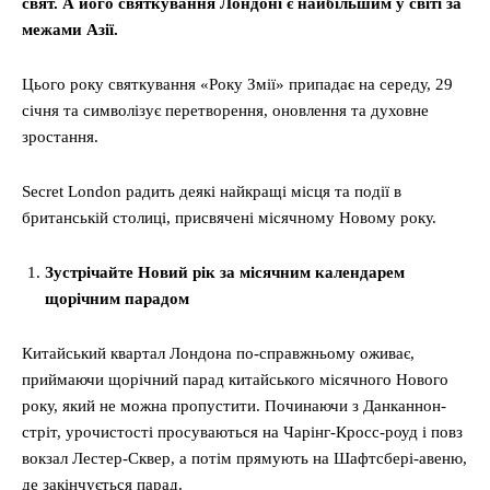
свят. А його святкування Лондоні є найбільшим у світі за
межами Азії.
Цього року святкування «Року Змії» припадає на середу, 29
січня та символізує перетворення, оновлення та духовне
зростання.
Secret London радить деякі найкращі місця та події в
британській столиці, присвячені місячному Новому року.
Зустрічайте Новий рік за місячним календарем
щорічним парадом
Китайський квартал Лондона по-справжньому оживає,
приймаючи щорічний парад китайського місячного Нового
року, який не можна пропустити. Починаючи з Данканнон-
стріт, урочистості просуваються на Чарінг-Кросс-роуд і повз
вокзал Лестер-Сквер, а потім прямують на Шафтсбері-авеню,
де закінчується парад.