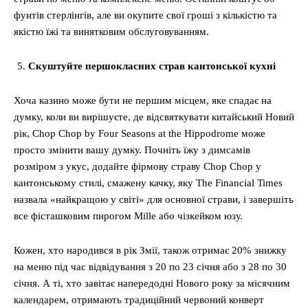
фунтів стерлінгів, але ви окупите свої гроші з кількістю та
якістю їжі та винятковим обслуговуванням.
Cкуштуйте першокласних страв кантонської кухні
Хоча казино може бути не першим місцем, яке спадає на
думку, коли ви вирішуєте, де відсвяткувати китайський Новий
рік, Chop Chop by Four Seasons at the Hippodrome може
просто змінити вашу думку. Почніть їжу з димсамів
розміром з укус, додайте фірмову страву Chop Chop у
кантонському стилі, смажену качку, яку The Financial Times
назвала «найкращою у світі» для основної страви, і завершіть
все фісташковим пирогом Mille або чізкейком юзу.
Кожен, хто народився в рік Змії, також отримає 20% знижку
на меню під час відвідування з 20 по 23 січня або з 28 по 30
січня. А ті, хто завітає напередодні Нового року за місячним
календарем, отримають традиційний червоний конверт