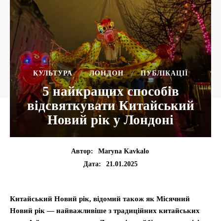
КУЛЬТУРА
ЛОНДОН
ПУБЛІКАЦІЇ
5 найкращих способів
відсвяткувати Китайський
Новий рік у Лондоні
Автор:
Maryna Kavkalo
21.01.2025
Дата:
Китайський Новий рік, відомий також як Місячний
Новий рік — найважливіше з традиційних китайських