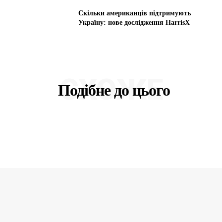
Скільки американців підтримують
Україну: нове дослідження HarrisX
СХОЖЕ
Подібне до цього