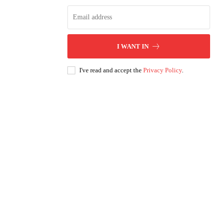
I WANT IN
I've read and accept the
Privacy Policy
.