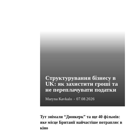
Структурування бізнесу в
UK: як захистити гроші та
не переплачувати податки
Maryna Kavkalo
-
07.08.2026
Тут знімали “Дюнкерк” та ще 40 фільмів:
яке місце Британії найчастіше потрапляє в
кіно