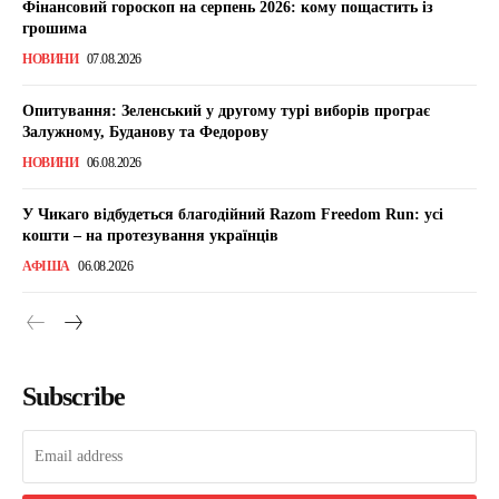
Фінансовий гороскоп на серпень 2026: кому пощастить із
грошима
НОВИНИ
07.08.2026
Опитування: Зеленський у другому турі виборів програє
Залужному, Буданову та Федорову
НОВИНИ
06.08.2026
У Чикаго відбудеться благодійний Razom Freedom Run: усі
кошти – на протезування українців
АФІША
06.08.2026
Subscribe