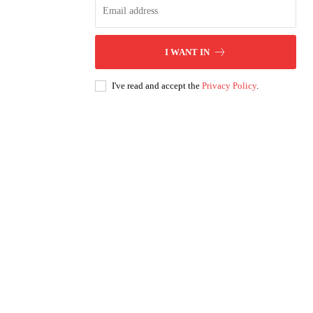
I WANT IN
I've read and accept the
Privacy Policy
.