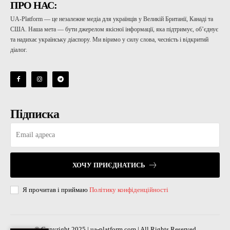
ПРО НАС:
UA-Platform — це незалежне медіа для українців у Великій Британії, Канаді та
США. Наша мета — бути джерелом якісної інформації, яка підтримує, об’єднує
та надихає українську діаспору. Ми віримо у силу слова, чесність і відкритий
діалог.
Підписка
ХОЧУ ПРИЄДНАТИСЬ
Я прочитав і приймаю
Політику конфіденційності
© Copyright 2025 | ua-platform.com | All Rights Reserved