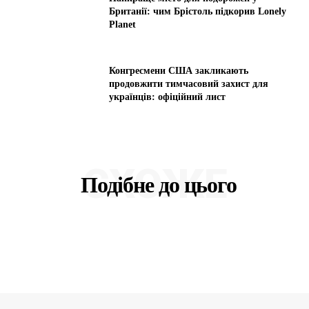
Британії: чим Брістоль підкорив Lonely
Planet
Конгресмени США закликають
продовжити тимчасовий захист для
українців: офіційний лист
СХОЖЕ
Подібне до цього