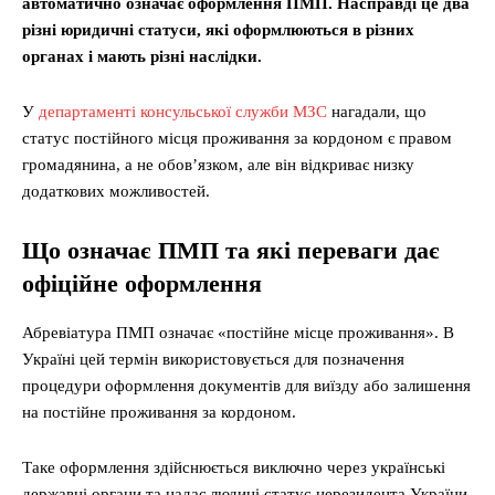
автоматично означає оформлення ПМП. Насправді це два
різні юридичні статуси, які оформлюються в різних
органах і мають різні наслідки.
У
департаменті консульської служби МЗС
нагадали, що
статус постійного місця проживання за кордоном є правом
громадянина, а не обов’язком, але він відкриває низку
додаткових можливостей.
Що означає ПМП та які переваги дає
офіційне оформлення
Абревіатура ПМП означає «постійне місце проживання». В
Україні цей термін використовується для позначення
процедури оформлення документів для виїзду або залишення
на постійне проживання за кордоном.
Таке оформлення здійснюється виключно через українські
державні органи та надає людині статус нерезидента України,