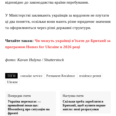
відповідно до законодавства країни перебування.
У Міністерстві закликають українців за кордоном не плутати
ці два поняття, оскільки вони мають різне юридичне значення
та оформлюються через різні державні структури.
Читайте також:
Чи можуть українці в’їхати до Британії за
програмою Homes for Ukraine в 2026 році
фото: Kavun Halyna / Shutterstock
ТЕГИ
consular service
Permanent Residence
residence permit
Ukraine
Попередня стаття
Наступна стаття
Україна перемагає —
Скільки треба заробляти в
принаймні поки що:
Британії, щоб купити перше
Bloomberg про ситуацію на
житло: нові розрахунки
фронті