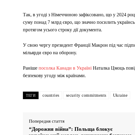
Так, в угоді з Німеччиною зафіксовано, що у 2024 роц
суму понад 7 млрд євро, що значно посилить україн
протягом усього строку дії документа.
У свою чергу президент Франції Макрон під час підпи
мільярди євро на оборону.
Раніше
посолка Канади в Україні
Наталка Цмоць пові
безпекову угоду між країнами.
countries
security commitments
Ukraine
ТЕГИ
Попередня стаття
“Дорожня війна”: Польща блокує