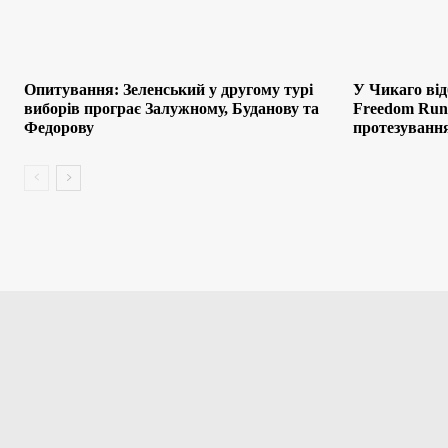
Опитування: Зеленський у другому турі
У Чикаго від
виборів програє Залужному, Буданову та
Freedom Run:
Федорову
протезування