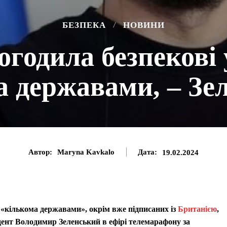
БЕЗПЕКА
НОВИНИ
огодила безпекові 
а державами, – Зе
Автор:
Maryna Kavkalo
Дата:
19.02.2024
з «кількома державами», окрім вже підписаних із
Британією
,
ент Володимир Зеленський в ефірі телемарафону за