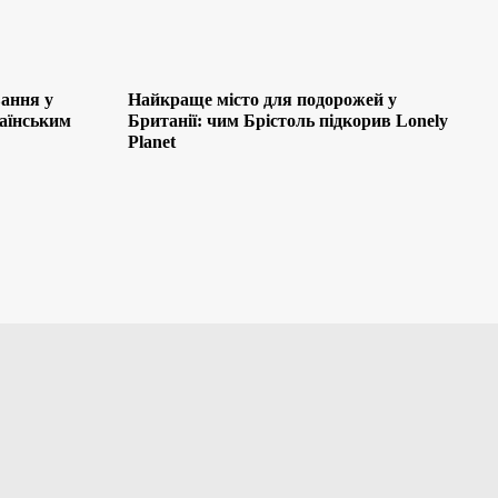
ання у
Найкраще місто для подорожей у
раїнським
Британії: чим Брістоль підкорив Lonely
Planet