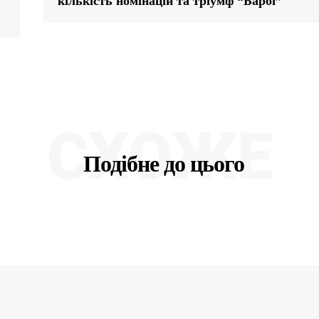
кількість номінацій та тріумф “Барбі”
СХОЖЕ
Подібне до цього