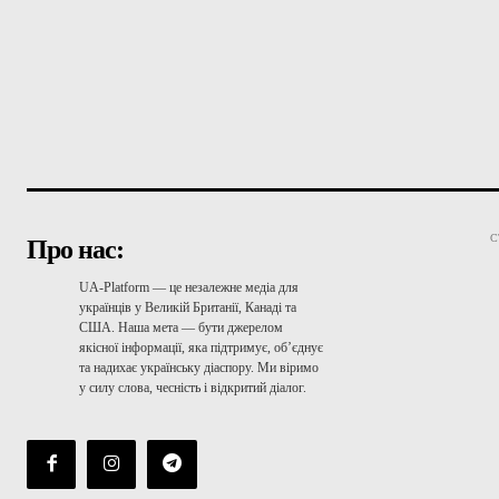
С
Про нас:
UA-Platform — це незалежне медіа для
українців у Великій Британії, Канаді та
США. Наша мета — бути джерелом
якісної інформації, яка підтримує, об’єднує
та надихає українську діаспору. Ми віримо
у силу слова, чесність і відкритий діалог.