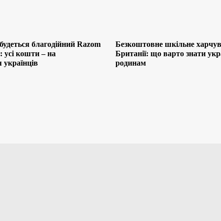
будеться благодійний Razom
Безкоштовне шкільне харчув
 усі кошти – на
Британії: що варто знати ук
 українців
родинам