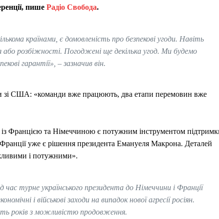
еренції, пише
Радіо Свобода
.
кількома країнами, є домовленість про безпекові угоди. Навіть
я або розбіжності. Погоджені ще декілька угод. Ми будемо
екові гарантії», – зазначив він.
ки зі США: «команди вже працюють, два етапи перемовин вже
и із Францією та Німеччиною є потужним інструментом підтримк
 Франції уже є рішення президента Емануеля Макрона. Деталей
ажливими і потужними».
д час турне українського президента до Німеччини і Франції
омічні і військові заходи на випадок нової агресії росіян.
сять років з можливістю продовження.