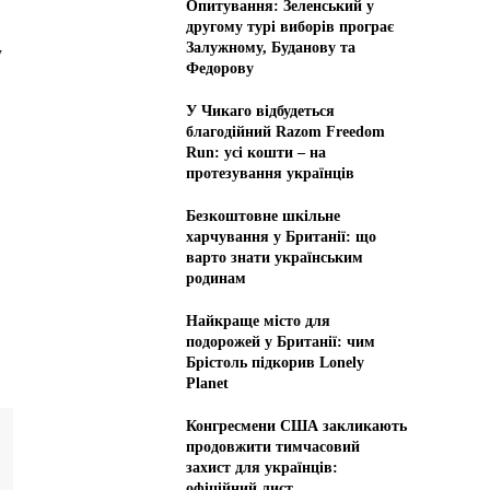
Опитування: Зеленський у
другому турі виборів програє
Залужному, Буданову та
у
Федорову
У Чикаго відбудеться
благодійний Razom Freedom
Run: усі кошти – на
протезування українців
Безкоштовне шкільне
харчування у Британії: що
варто знати українським
родинам
Найкраще місто для
подорожей у Британії: чим
Брістоль підкорив Lonely
Planet
Конгресмени США закликають
продовжити тимчасовий
захист для українців:
офіційний лист