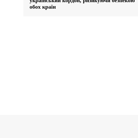
український кордон, ризикуючи безпекою
обох країн