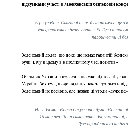
підсумками участі в Мюнхенській безпековій конф
«Три угоди є. Сьогодні в нас була розмова ще з 
конкретизували деякі нюанси, де були питанн
нарощувати ці безп
Зеленський додав, що поки що немає гарантій безпе
були. Бачу в цьому в найближчому часі позитив»
Очільник України наголосив, що уже підписані угод
України. Зокрема, щодо надання пакета допомоги від
Зеленський не розкрив, але назвав ці угоди «дуже в
Нагадаємо, обидва документи були підписані пі
16 лютого. Вони включають дипломатичні, екон
Договір підписано на де