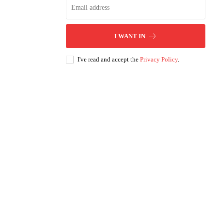
I WANT IN
I've read and accept the
Privacy Policy
.