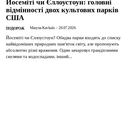
Йосеміті чи Єллоустоун: головні
відмінності двох культових парків
США
Maryna Kavkalo
-
26.07.2026
ПОДОРОЖ
Йосеміті чи Єллоустоун? Обидва парки входять до списку
найвідоміших природних пам'яток світу, але пропонують
абсолютно різні враження. Один зачаровує грандіозними
скелями та водоспадами, інший...