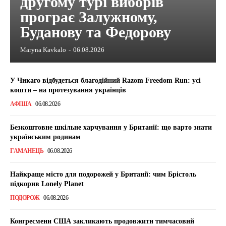
другому турі виборів
програє Залужному,
Буданову та Федорову
Maryna Kavkalo
-
06.08.2026
У Чикаго відбудеться благодійний Razom Freedom Run: усі
кошти – на протезування українців
АФІША
06.08.2026
Безкоштовне шкільне харчування у Британії: що варто знати
українським родинам
ГАМАНЕЦЬ
06.08.2026
Найкраще місто для подорожей у Британії: чим Брістоль
підкорив Lonely Planet
ПОДОРОЖ
06.08.2026
Конгресмени США закликають продовжити тимчасовий