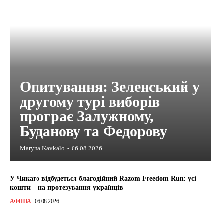
Опитування: Зеленський у
другому турі виборів
програє Залужному,
Буданову та Федорову
Maryna Kavkalo
-
06.08.2026
У Чикаго відбудеться благодійний Razom Freedom Run: усі
кошти – на протезування українців
АФІША
06.08.2026