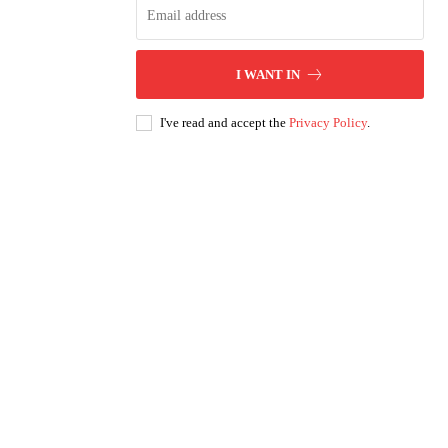
I WANT IN
I've read and accept the
Privacy Policy
.