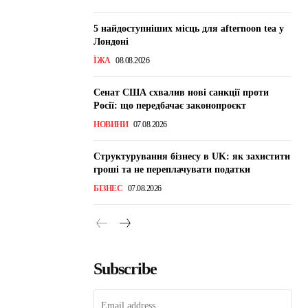
5 найдоступніших місць для afternoon tea у
Лондоні
ЇЖА
08.08.2026
Сенат США схвалив нові санкції проти
Росії: що передбачає законопроєкт
НОВИНИ
07.08.2026
Структурування бізнесу в UK: як захистити
гроші та не переплачувати податки
БІЗНЕС
07.08.2026
Subscribe