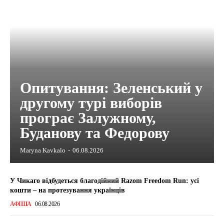
Опитування: Зеленський у
другому турі виборів
програє Залужному,
Буданову та Федорову
Maryna Kavkalo
-
06.08.2026
У Чикаго відбудеться благодійний Razom Freedom Run: усі
кошти – на протезування українців
АФІША
06.08.2026