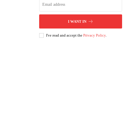
I WANT IN
I've read and accept the
Privacy Policy
.