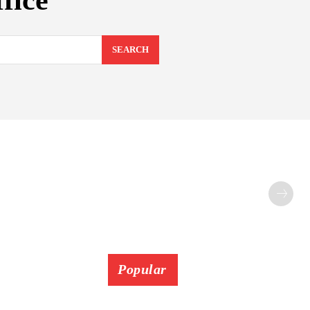
fice
SEARCH
Popular