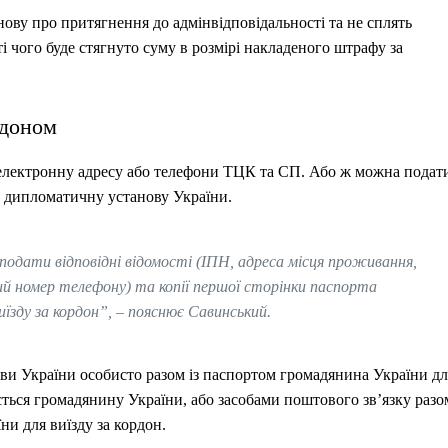
нову про притягнення до адмінвідповідальності та не сплять
і чого буде стягнуто суму в розмірі накладеного штрафу за
рдоном
 електронну адресу або телефони ТЦК та СП. Або ж можна подат
ну дипломатичну установу України.
 подати відповідні відомості (ІПН, адреса місця проживання,
 номер телефону) та копії першої сторінки паспорта
иїзду за кордон”, – пояснює Савинський.
ови України особисто разом із паспортом громадянина України дл
ається громадянину України, або засобами поштового зв’язку разо
ни для виїзду за кордон.