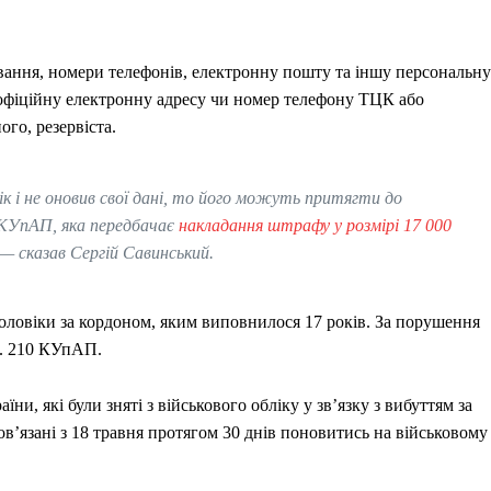
вання, номери телефонів, електронну пошту та іншу персональну
з офіційну електронну адресу чи номер телефону ТЦК або
го, резервіста.
ік і не оновив свої дані, то його можуть притягти до
0 КУпАП, яка передбачає
накладання штрафу у розмірі 17 000
 — сказав Сергій Савинський.
чоловіки за кордоном, яким виповнилося 17 років. За порушення
т. 210 КУпАП.
ни, які були зняті з військового обліку у зв’язку з вибуттям за
ов’язані з 18 травня протягом 30 днів поновитись на військовому