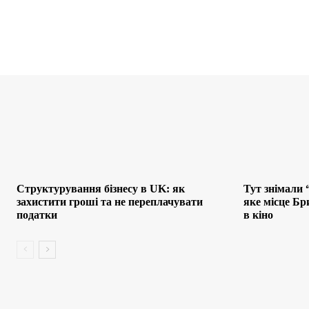
Структурування бізнесу в UK: як
Тут знімали 
захистити гроші та не переплачувати
яке місце Бр
податки
в кіно