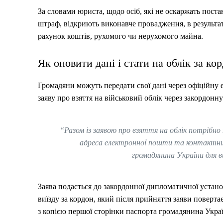
За словами юриста, щодо осіб, які не оскаржать поста
штраф, відкриють виконавче провадження, в результат
рахунок коштів, рухомого чи нерухомого майна.
Як оновити дані і стати на облік за ко
Громадяни можуть передати свої дані через офіційну
заяву про взяття на військовий облік через закордон
“Разом із заявою про взяття на облік потрібно
адреса електронної пошти та контактний
громадянина України для в
Заява подається до закордонної дипломатичної устан
виїзду за кордон, який після прийняття заяви поверт
з копією першої сторінки паспорта громадянина Украї