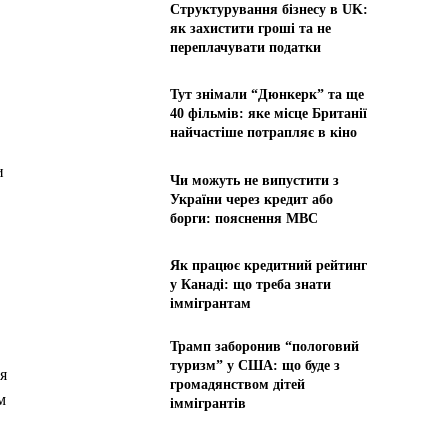
Структурування бізнесу в UK:
як захистити гроші та не
переплачувати податки
Тут знімали “Дюнкерк” та ще
40 фільмів: яке місце Британії
найчастіше потрапляє в кіно
и
Чи можуть не випустити з
України через кредит або
борги: пояснення МВС
Як працює кредитний рейтинг
у Канаді: що треба знати
іммігрантам
Трамп заборонив “пологовий
туризм” у США: що буде з
я
громадянством дітей
м
іммігрантів