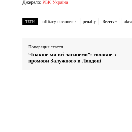
Джерело:
РБК-Україна
military documents
penalty
Rezerv+
ukra
ТЕГИ
Попередня стаття
“Інакше ми всі загинемо”: головне з
промови Залужного в Лондоні