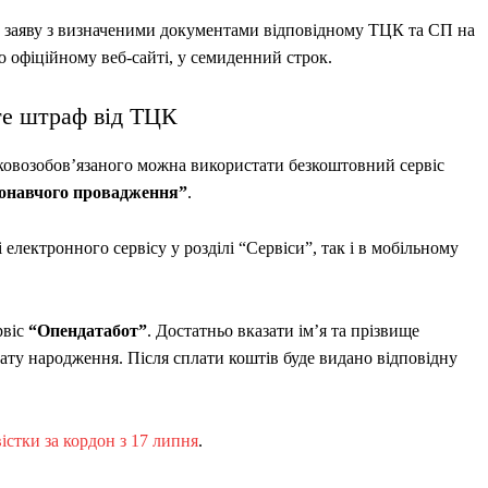
 заяву з визначеними документами відповідному ТЦК та СП на
о офіційному веб-сайті, у семиденний строк.
єте штраф від ТЦК
ковозобов’язаного можна використати безкоштовний сервіс
онавчого провадження”
.
і електронного сервісу у розділі “Сервіси”, так і в мобільному
рвіс
“Опендатабот”
. Достатньо вказати ім’я та прізвище
ату народження. Після сплати коштів буде видано відповідну
істки за кордон з 17 липня
.