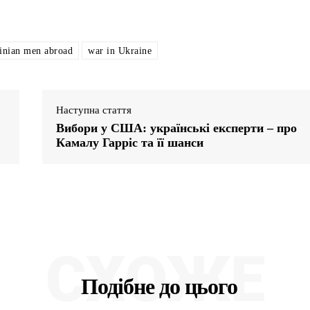
inian men abroad
war in Ukraine
Наступна стаття
Вибори у США: українські експерти – про
Камалу Гарріс та її шанси
СХОЖЕ
Подібне до цього