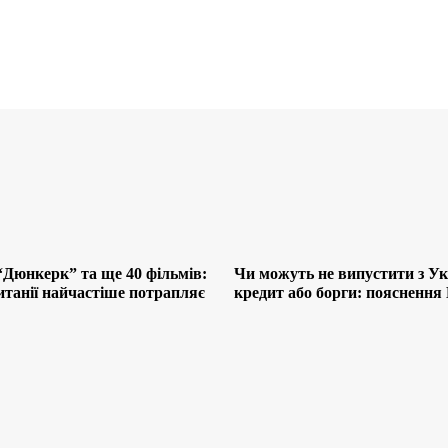
“Дюнкерк” та ще 40 фільмів:
Чи можуть не випустити з Ук
итанії найчастіше потрапляє
кредит або борги: поясненн