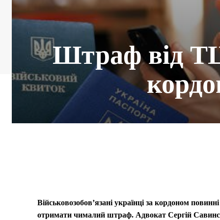
Штраф від ТЦ
кордо
Військовозобовʼязані українці за кордоном повинні
отримати чималий штраф. Адвокат Сергій Савинсь