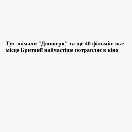
Тут знімали “Дюнкерк” та ще 40 фільмів: яке
місце Британії найчастіше потрапляє в кіно