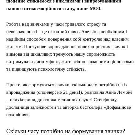
щоденно стикаємося з викликами і випробуваннями
нашого психоемоційного стану, пише МОЗ.
Робота над звичками у часи тривалого стресу та
невизначеності – це складний шлях. Але він є необхідним і
надійним способом повернення собі контролю над власним
життям. Поступове впровадження нових корисних звичок і
відмова від шкідливих тренують нашу спроможність
витримувати дискомфорт, жити згідно з власними цінностями
та підвищують психологічну стійкість.
Про те, як формуються звички, скільки часу потрібно на їх
впровадження (спойлер: не 21 день!), розповіла Анна Лембке
– психіатриня, докторка медичних наук зі Стенфорду,
дослідниця залежностей та авторка бестселера «Дофамінове
покоління».
Скільки часу потрібно на формування звички?