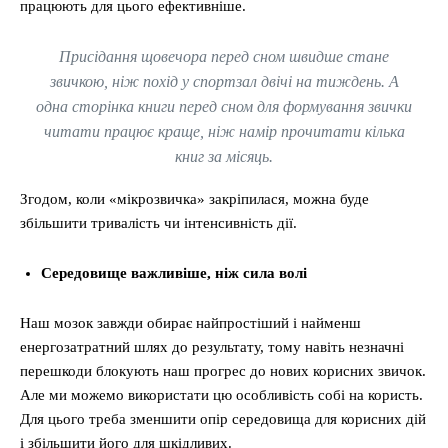
працюють для цього ефективніше.
Присідання щовечора перед сном швидше стане
звичкою, ніж похід у спортзал двічі на тиждень. А
одна сторінка книги перед сном для формування звички
читати працює краще, ніж намір прочитати кілька
книг за місяць.
Згодом, коли «мікрозвичка» закріпилася, можна буде
збільшити тривалість чи інтенсивність дії.
Середовище важливіше, ніж сила волі
Наш мозок завжди обирає найпростіший і найменш
енергозатратний шлях до результату, тому навіть незначні
перешкоди блокують наш прогрес до нових корисних звичок.
Але ми можемо використати цю особливість собі на користь.
Для цього треба зменшити опір середовища для корисних дій
і збільшити його для шкідливих.