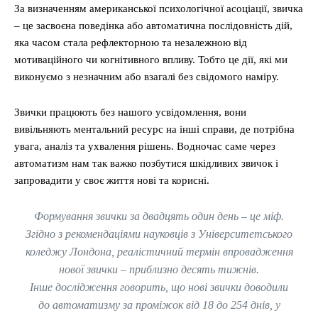
За визначенням американської психологічної асоціації, звичка
– це засвоєна поведінка або автоматична послідовність дій,
яка часом стала рефлекторною та незалежною від
мотиваційного чи когнітивного впливу. Тобто це дії, які ми
виконуємо з незначним або взагалі без свідомого наміру.
Звички працюють без нашого усвідомлення, вони
вивільняють ментальний ресурс на інші справи, де потрібна
увага, аналіз та ухвалення рішень. Водночас саме через
автоматизм нам так важко позбутися шкідливих звичок і
запровадити у своє життя нові та корисні.
Формування звички за двадцять один день – це міф.
Згідно з рекомендаціями науковців з Університетського
коледжу Лондона, реалістичний термін впровадження
нової звички – приблизно десять тижнів.
Інше дослідження говорить, що нові звички доводили
до автоматизму за проміжок від 18 до 254 днів, у