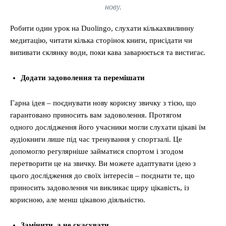
нову.
Робити один урок на Duolingo, слухати кількахвилинну
медитацію, читати кілька сторінок книги, присідати чи
випивати склянку води, поки кава заварюється та вистигає.
Додати задоволення та перемішати
Гарна ідея – поєднувати нову корисну звичку з тією, що
гарантовано приносить вам задоволення. Протягом
одного дослідження його учасники могли слухати цікаві їм
аудіокниги лише під час тренування у спортзалі. Це
допомогло регулярніше займатися спортом і згодом
перетворити це на звичку. Ви можете адаптувати ідею з
цього дослідження до своїх інтересів – поєднати те, що
приносить задоволення чи викликає щиру цікавість, із
корисною, але менш цікавою діяльністю.
Замінити, а не скасувати