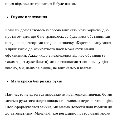
після відмови не трапиться й буде важко.
Гнучке планування
Коли ми домовляємось із собою виконати нову корисну дію
протягом дня, що б не трапилось, за будь-яких обставин, ми
швидше перетворимо цю дію на звичку. Жорстке планування
з привʼязкою до конкретного часу може бути менш
ефективним. Адже якщо з незалежних від нас обставин (а
таких зараз дуже багато) ми не виконаємо заплановану дію
вчасно, ми, найімовірніше, не виконаємо її взагалі.
Малі кроки без різких рухів
Нам часто не вдається впровадити нові корисні звички, бо ми
хочемо рухатися надто швидко та ставимо нереалістичні цілі.
Щоб сформувалася звичка, ми маємо довести нові корисні дії
до автоматизму. Маленькі, але регулярно повторювані кроки