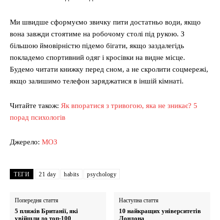
Ми швидше сформуємо звичку пити достатньо води, якщо
вона завжди стоятиме на робочому столі під рукою. З
більшою ймовірністю підемо бігати, якщо заздалегідь
покладемо спортивний одяг і кросівки на видне місце.
Будемо читати книжку перед сном, а не скролити соцмережі,
якщо залишимо телефон заряджатися в іншій кімнаті.
Читайте також:
Як впоратися з тривогою, яка не зникає? 5
порад психологів
Джерело:
МОЗ
ТЕГИ
21 day
habits
psychology
Попередня стаття
Наступна стаття
5 пляжів Британії, які
10 найкращих університетів
увійшли до топ-100
Лондона