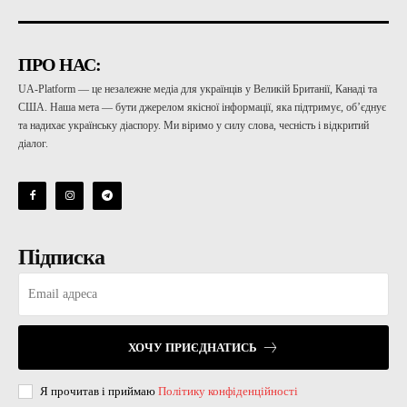
ПРО НАС:
UA-Platform — це незалежне медіа для українців у Великій Британії, Канаді та
США. Наша мета — бути джерелом якісної інформації, яка підтримує, об’єднує
та надихає українську діаспору. Ми віримо у силу слова, чесність і відкритий
діалог.
Підписка
ХОЧУ ПРИЄДНАТИСЬ
Я прочитав і приймаю
Політику конфіденційності