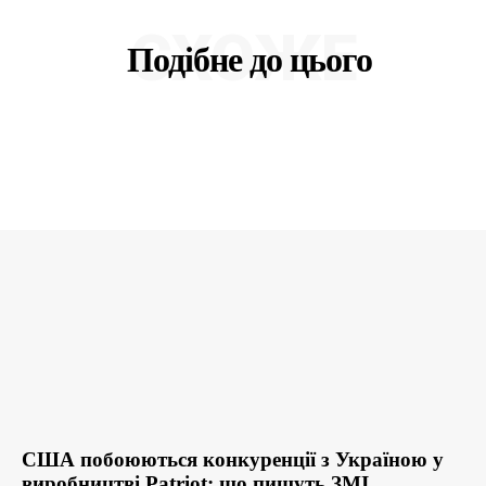
СХОЖЕ
Подібне до цього
США побоюються конкуренції з Україною у
виробництві Patriot: що пишуть ЗМІ