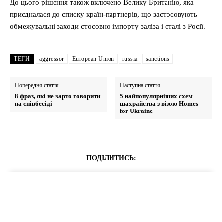
До цього рішення також включено Велику Британію, яка
приєдналася до списку країн-партнерів, що застосовують
обмежувальні заходи стосовно імпорту заліза і сталі з Росії.
ТЕГИ
aggressor
European Union
russia
sanctions
Попередня стаття
Наступна стаття
8 фраз, які не варто говорити
5 найпопулярніших схем
на співбесіді
шахрайства з візою Homes
for Ukraine
ПОДІЛИТИСЬ: