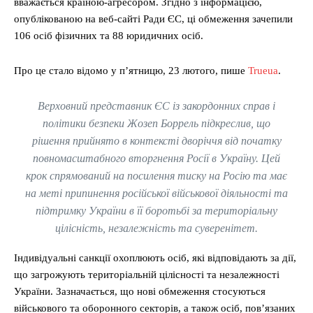
вважається країною-агресором. Згідно з інформацією,
опублікованою на веб-сайті Ради ЄС, ці обмеження зачепили
106 осіб фізичних та 88 юридичних осіб.
Про це стало відомо у п’ятницю, 23 лютого, пише
Trueua
.
Верховний представник ЄС із закордонних справ і
політики безпеки Жозеп Боррель підкреслив, що
рішення прийнято в контексті дворіччя від початку
повномасштабного вторгнення Росії в Україну. Цей
крок спрямований на посилення тиску на Росію та має
на меті припинення російської військової діяльності та
підтримку України в її боротьбі за територіальну
цілісність, незалежність та суверенітет.
Індивідуальні санкції охоплюють осіб, які відповідають за дії,
що загрожують територіальній цілісності та незалежності
України. Зазначається, що нові обмеження стосуються
військового та оборонного секторів, а також осіб, пов’язаних