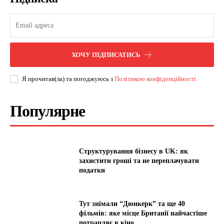
ХОЧУ ПІДПИСАТИСЬ
Я прочитав(ла) та погоджуюсь з
Політикою конфіденційності
Популярне
Структурування бізнесу в UK: як
захистити гроші та не переплачувати
податки
Тут знімали “Дюнкерк” та ще 40
фільмів: яке місце Британії найчастіше
потрапляє в кіно