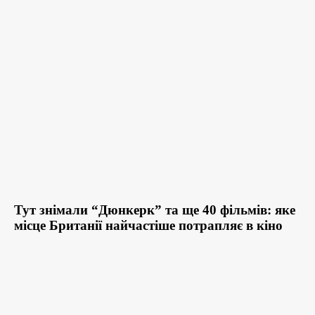
Тут знімали “Дюнкерк” та ще 40 фільмів: яке
місце Британії найчастіше потрапляє в кіно