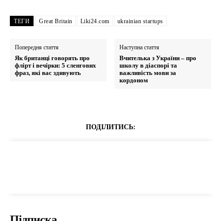
ТЕГИ
Great Britain
Liki24.com
ukrainian startups
Попередня стаття
Наступна стаття
Як британці говорять про
Вчителька з України – про
флірт і вечірки: 5 сленгових
школу в діаспорі та
фраз, які вас здивують
важливість мови за
кордоном
ПОДІЛИТИСЬ:
Підписка