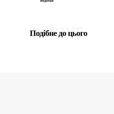
податки
СХОЖЕ
Подібне до цього