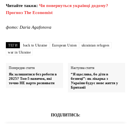
Читайте також:
Чи повернуться українці додому?
Прогноз The Economist
фото: Daria Agafonova
ТЕГИ
back to Ukraine
European Union
ukrainian refugees
war in Ukraine
Попередня стаття
Наступна стаття
Як залишитися без роботи в
“Я щаслива, бо діти в
2025? Топ-5 навичок, які
безпеці”: як лікарка з
точно НЕ варто розвивати
України будує нове життя у
Британії
ПОДІЛИТИСЬ: