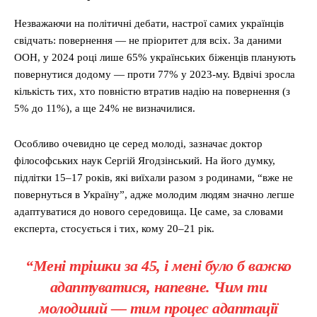
Незважаючи на політичні дебати, настрої самих українців
свідчать: повернення — не пріоритет для всіх. За даними
ООН, у 2024 році лише 65% українських біженців планують
повернутися додому — проти 77% у 2023-му. Вдвічі зросла
кількість тих, хто повністю втратив надію на повернення (з
5% до 11%), а ще 24% не визначилися.
Особливо очевидно це серед молоді, зазначає доктор
філософських наук Сергій Ягодзінський. На його думку,
підлітки 15–17 років, які виїхали разом з родинами, “вже не
повернуться в Україну”, адже молодим людям значно легше
адаптуватися до нового середовища. Це саме, за словами
експерта, стосується і тих, кому 20–21 рік.
“Мені трішки за 45, і мені було б важко
адаптуватися, напевне. Чим ти
молодший — тим процес адаптації