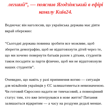
легший”, — пояснив Ягодзінський в ефірі
каналу
Київ24
.
Водночас він наголосив, що українська держава має діяти
вкрай обережно:
“Сьогодні держава повинна зробити все можливе, щоб
зберегти демографію, щоб не відштовхнути дітей через те,
що ми хочемо повернути батьків разом з дітьми, студентів
також посадити за парти фізично, щоб ми не відштовхнули
наших студентів”.
Очевидно, що навіть у разі припинення вогню — ситуація
для мільйонів українців у ЄС залишатиметься невизначеною.
Чи готовий Євросоюз надати не тимчасовий, а повноцінний
статус тим, хто вже інтегрувався в нове життя? Питання
залишається відкритим — а часу на роздуми дедалі менше.