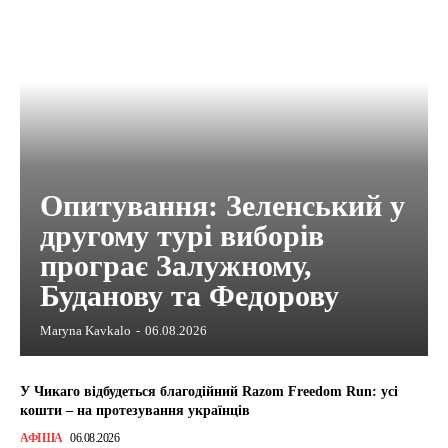
Опитування: Зеленський у
другому турі виборів
програє Залужному,
Буданову та Федорову
Maryna Kavkalo
-
06.08.2026
У Чикаго відбудеться благодійний Razom Freedom Run: усі
кошти – на протезування українців
АФІША
06.08.2026