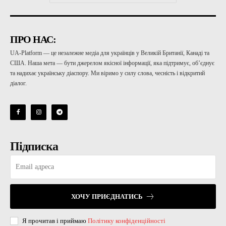
ПРО НАС:
UA-Platform — це незалежне медіа для українців у Великій Британії, Канаді та
США. Наша мета — бути джерелом якісної інформації, яка підтримує, об’єднує
та надихає українську діаспору. Ми віримо у силу слова, чесність і відкритий
діалог.
Підписка
ХОЧУ ПРИЄДНАТИСЬ
Я прочитав і приймаю
Політику конфіденційності