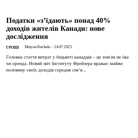
Податки «з’їдають» понад 40%
доходів жителів Канади: нове
дослідження
Maryna Kavkalo
-
24.07.2025
ГРОШІ
Головна стаття витрат у бюджеті канадців – це зовсім не їжа
чи оренда. Новий звіт Інституту Фрейзера вражає: майже
половину своїх доходів середня сім’я...