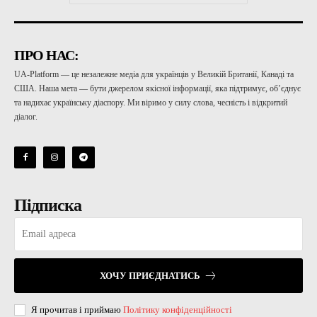
ПРО НАС:
UA-Platform — це незалежне медіа для українців у Великій Британії, Канаді та
США. Наша мета — бути джерелом якісної інформації, яка підтримує, об’єднує
та надихає українську діаспору. Ми віримо у силу слова, чесність і відкритий
діалог.
Підписка
ХОЧУ ПРИЄДНАТИСЬ
Я прочитав і приймаю
Політику конфіденційності