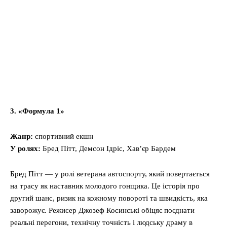
3. «Формула 1»
Жанр:
спортивний екшн
У ролях:
Бред Пітт, Демсон Ідріс, Хав’єр Бардем
Бред Пітт — у ролі ветерана автоспорту, який повертається
на трасу як наставник молодого гонщика. Це історія про
другий шанс, ризик на кожному повороті та швидкість, яка
заворожує. Режисер Джозеф Косинські обіцяє поєднати
реальні перегони, технічну точність і людську драму в