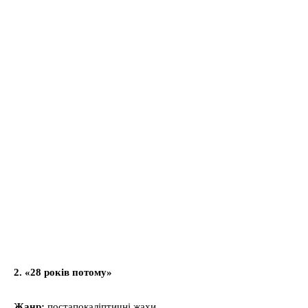
2. «28 років потому»
Жанр:
постапокаліптичні жахи