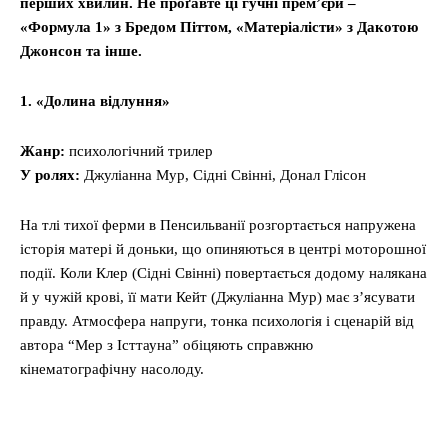
перших хвилин. Не проґавте ці гучні прем’єри –
«Формула 1» з Бредом Піттом, «Матеріалісти» з Дакотою
Джонсон та інше.
1. «Долина відлуння»
Жанр:
психологічний трилер
У ролях:
Джуліанна Мур, Сідні Свінні, Донал Глісон
На тлі тихої ферми в Пенсильванії розгортається напружена
історія матері й доньки, що опиняються в центрі моторошної
події. Коли Клер (Сідні Свінні) повертається додому налякана
й у чужій крові, її мати Кейт (Джуліанна Мур) має з’ясувати
правду. Атмосфера напруги, тонка психологія і сценарій від
автора “Мер з Істтауна” обіцяють справжню
кінематографічну насолоду.