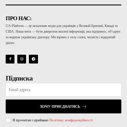
ПРО НАС:
UA-Platform — це незалежне медіа для українців у Великій Британії, Канаді та
США. Наша мета — бути джерелом якісної інформації, яка підтримує, об’єднує
та надихає українську діаспору. Ми віримо у силу слова, чесність і відкритий
діалог.
Підписка
ХОЧУ ПРИЄДНАТИСЬ
Я прочитав і приймаю
Політику конфіденційності