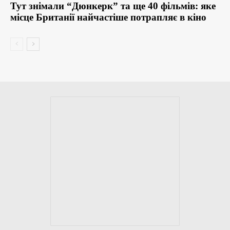
Тут знімали “Дюнкерк” та ще 40 фільмів: яке
місце Британії найчастіше потрапляє в кіно