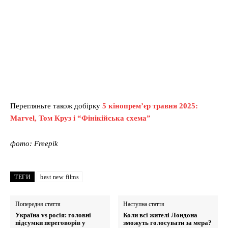
Перегляньте також добірку
5 кінопрем’єр травня 2025:
Marvel, Том Круз і “Фінікійська схема”
фото: Freepik
ТЕГИ
best new films
Попередня стаття
Наступна стаття
Україна vs росія: головні
Коли всі жителі Лондона
підсумки переговорів у
зможуть голосувати за мера?