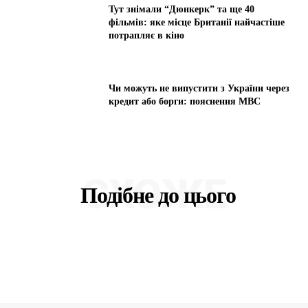
Тут знімали “Дюнкерк” та ще 40
фільмів: яке місце Британії найчастіше
потрапляє в кіно
Чи можуть не випустити з України через
кредит або борги: пояснення МВС
СХОЖЕ
Подібне до цього