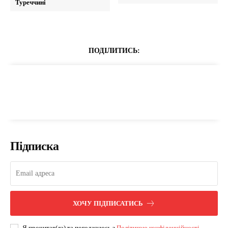
Туреччині
ПОДІЛИТИСЬ:
Підписка
ХОЧУ ПІДПИСАТИСЬ
Я прочитав(ла) та погоджуюсь з
Політикою конфіденційності