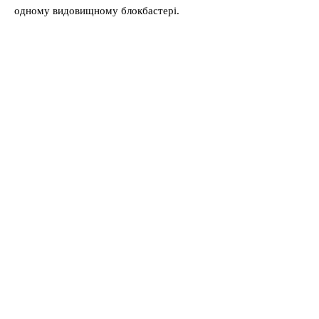
одному видовищному блокбастері.