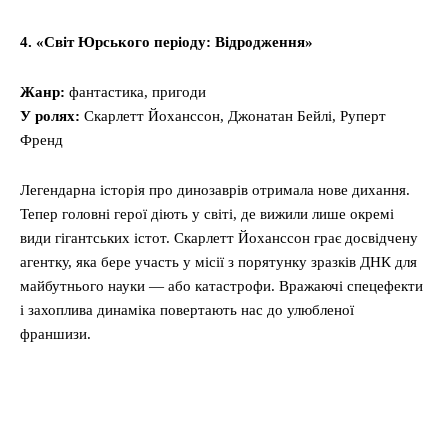
4. «Світ Юрського періоду: Відродження»
Жанр:
фантастика, пригоди
У ролях:
Скарлетт Йоханссон, Джонатан Бейлі, Руперт
Френд
Легендарна історія про динозаврів отримала нове дихання.
Тепер головні герої діють у світі, де вижили лише окремі
види гігантських істот. Скарлетт Йоханссон грає досвідчену
агентку, яка бере участь у місії з порятунку зразків ДНК для
майбутнього науки — або катастрофи. Вражаючі спецефекти
і захоплива динаміка повертають нас до улюбленої
франшизи.