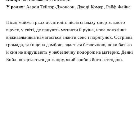
У ролях:
Аарон Тейлор-Джонсон, Джоді Комер, Райф Файнс
Після майже трьох десятиліть після спалаху смертельного
вірусу, у світі, де панують мутанти й руїна, нове покоління
виживальників намагається знайти сенс і порятунок. Острівна
громада, захищена дамбою, здається безпечною, поки батько
й син не вирушають у небезпечну подорож на материк. Денні
Бойл повертається до жанру, який зробив його легендою.