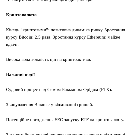
Криптовалюта
Кінець “криптозими”: позитивна динаміка ринку. Зростання
курсу Bitcoin: 2,5 раза. Зростання курсу Ethereum: майже
вдвічі.
Висока волатильність цін на криптоактиви.
Важливі події
Судовий процес над Семом Бакманом Фрідом (FTX).
Звинувачення Binance у відмиванні грошей.
Потенційне погодження SEC запуску ETF на криптовалюту.
З одного боку, судові процеси та звинувачення у відмиванні