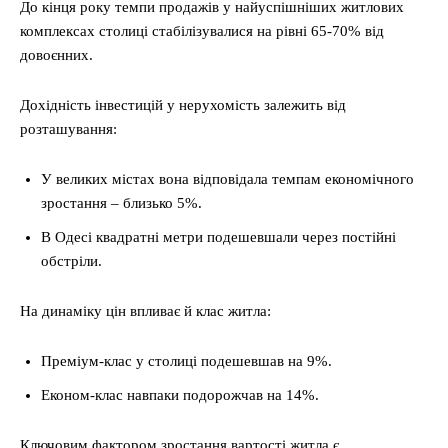
До кінця року темпи продажів у найуспішніших житлових
комплексах столиці стабілізувалися на рівні 65-70% від
довоєнних.
Дохідність інвестицій у нерухомість залежить від
розташування:
У великих містах вона відповідала темпам економічного
зростання – близько 5%.
В Одесі квадратні метри подешевшали через постійні
обстріли.
На динаміку цін впливає й клас житла:
Преміум-клас у столиці подешевшав на 9%.
Економ-клас навпаки подорожчав на 14%.
Ключовим фактором зростання вартості житла є