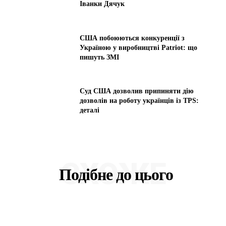
Іванки Дячук
США побоюються конкуренції з
Україною у виробництві Patriot: що
пишуть ЗМІ
Суд США дозволив припиняти дію
дозволів на роботу українців із TPS:
деталі
СХОЖЕ
Подібне до цього