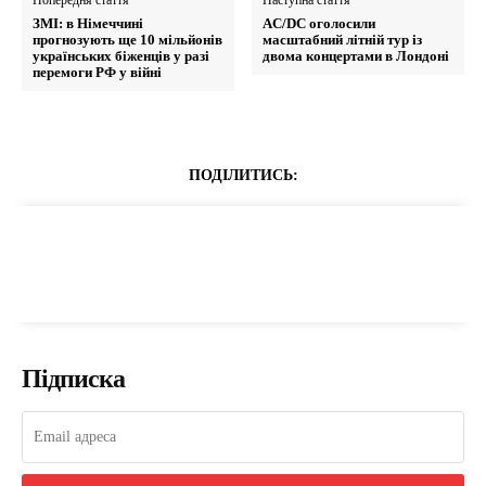
Попередня стаття
Наступна стаття
ЗМІ: в Німеччині
AC/DC оголоcили
прогнозують ще 10 мільйонів
масштабний літній тур із
українських біженців у разі
двома концертами в Лондоні
перемоги РФ у війні
ПОДІЛИТИСЬ:
Підписка