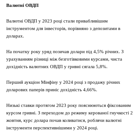
Валютні ОВДП
Валютні ОВДП у 2023 році стали привабливішим
інструментом для інвесторів, порівняно з депозитами в
доларах.
На початку року уряд позичав долари під 4,5% річних. З
урахуванням різниці між безготівковими курсами, чиста
дохідність валютних ОВДП у гривні сягала 5,8%.
Перший аукціон Мінфіну у 2024 році з продажу річних
доларових паперів приніс дохідність 4,66%.
Низькі ставки протягом 2023 року пояснюються фіксованим
курсом гривні. З переходом до режиму керованої гнучкості 2
жовтня, курс долара почав коливатися, роблячи валютні
інструменти перспективнішими у 2024 році.