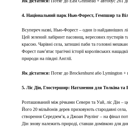
Як дістатися:
Потяг до East Grinstead + автобус 261 
4. Національний парк Нью-Форест, Гемпшир та Віл
Всупереч назві, Нью-Форест – один із найдавніших лі
Цей зелений лабіринт пасовищ, вересових пустирів т
красою. Чарівні села, затишні паби та головні мешка
Форест пам’ятає трагічні історії королівських нащадкі
природи на півдні Англії.
Як дістатися:
Потяг до Brockenhurst або Lymington + 
5. Ліс Дін, Глостершир: Натхнення для Толкіна та 
Розташований між річками Северн та Уай, ліс Дін – 
Його 20 мільйонів дерев приховують стародавні села, а
створення Середзем’я, а Джоан Роулінг – на фінал пот
Дін знову належить природі, ставши домівкою для дик