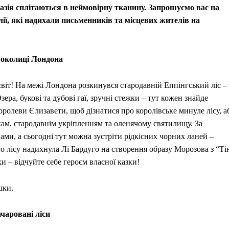
нтазія сплітаються в неймовірну тканину. Запрошуємо вас на
ї, які надихали письменників та місцевих жителів на
а околиці Лондона
світ! На межі Лондона розкинувся стародавній Еппінгський ліс –
ра, букові та дубові гаї, зручні стежки – тут кожен знайде
оролеви Єлизавети, щоб дізнатися про королівське минуле лісу, а
м, стародавнім укріпленням та оленячому святилищу. За
ами, а сьогодні тут можна зустріти рідкісних чорних ланей –
о лісу надихнула Лі Бардуго на створення образу Морозова з “Ті
и – відчуйте себе героєм власної казки!
шки.
чаровані ліси