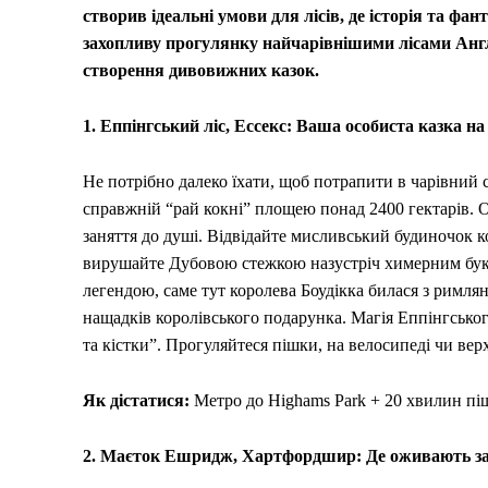
створив ідеальні умови для лісів, де історія та фа
захопливу прогулянку найчарівнішими лісами Англі
створення дивовижних казок.
1. Еппінгський ліс, Ессекс: Ваша особиста казка н
Не потрібно далеко їхати, щоб потрапити в чарівний 
справжній “рай кокні” площею понад 2400 гектарів. Озе
заняття до душі. Відвідайте мисливський будиночок к
вирушайте Дубовою стежкою назустріч химерним бука
легендою, саме тут королева Боудікка билася з римлян
нащадків королівського подарунка. Магія Еппінгськог
та кістки”. Прогуляйтеся пішки, на велосипеді чи верх
Як дістатися:
Метро до Highams Park + 20 хвилин пі
2. Маєток Ешридж, Хартфордшир: Де оживають за