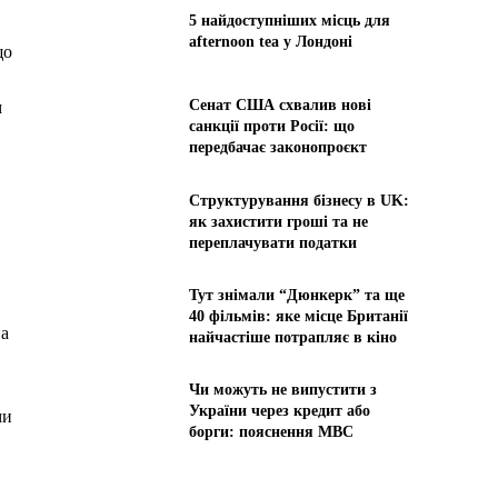
5 найдоступніших місць для
afternoon tea у Лондоні
що
Сенат США схвалив нові
м
санкції проти Росії: що
передбачає законопроєкт
Структурування бізнесу в UK:
як захистити гроші та не
переплачувати податки
Тут знімали “Дюнкерк” та ще
40 фільмів: яке місце Британії
на
найчастіше потрапляє в кіно
Чи можуть не випустити з
України через кредит або
ми
борги: пояснення МВС