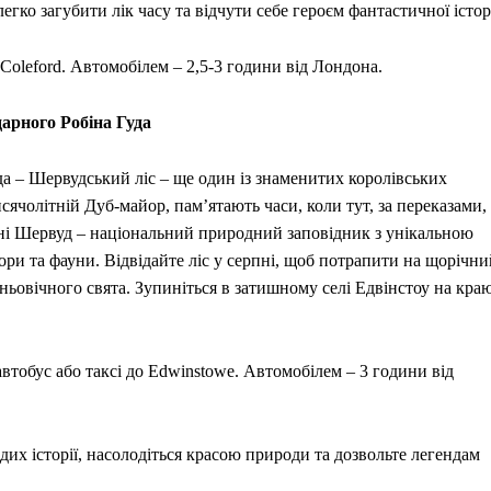
егко загубити лік часу та відчути себе героєм фантастичної історі
 Coleford. Автомобілем – 2,5-3 години від Лондона.
арного Робіна Гуда
а – Шервудський ліс – ще один із знаменитих королівських
исячолітній Дуб-майор, пам’ятають часи, коли тут, за переказами,
одні Шервуд – національний природний заповідник з унікальною
ори та фауни. Відвідайте ліс у серпні, щоб потрапити на щорічни
ньовічного свята. Зупиніться в затишному селі Едвінстоу на кра
втобус або таксі до Edwinstowe. Автомобілем – 3 години від
одих історії, насолодіться красою природи та дозвольте легендам