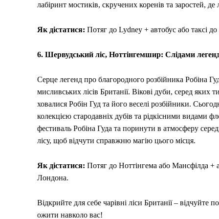
лабіринт мостиків, скручених коренів та заростей, де л
Як дістатися:
Потяг до Lydney + автобус або таксі до
6. Шервудський ліс, Ноттінгемшир: Слідами легенд
Серце легенд про благородного розбійника Робіна Гуд
мисливських лісів Британії. Вікові дуби, серед яких т
ховалися Робін Гуд та його веселі розбійники. Сьог
колекцією стародавніх дубів та рідкісними видами фл
фестиваль Робіна Гуда та поринути в атмосферу серед
лісу, щоб відчути справжню магію цього місця.
Як дістатися:
Потяг до Ноттінгема або Мансфілда + а
Лондона.
Відкрийте для себе чарівні ліси Британії – відчуйте п
ожити навколо вас!