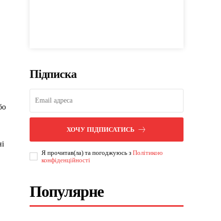
Підписка
бо
ХОЧУ ПІДПИСАТИСЬ
ні
Я прочитав(ла) та погоджуюсь з
Політикою
конфіденційності
Популярне