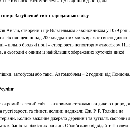
до The Roebuck. Автомобілем – 1,5 години від Лондона.
тшир: Загублений світ стародавнього лісу
сів Англії, створений ще Вільгельмом Завойовником у 1079 році.
а лісів площею понад 200 квадратних миль вражає своєю дикою
нці – вільно бродячі поні – створюють неповторну атмосферу. Нь
в, а сьогодні є одним із найбільших збережених куточків дикої
пішки, автобусом або таксі. Автомобілем – 2 години від Лондона
Роулінг
це окремий зелений світ із казковими стежками та дикою природо
 густі зарості та тінисті долини надихали Дж. Р. Р. Толкіна на
теріани. Колись важливе джерело деревини та вугілля, сьогодні л
их кабанів та рідкісних рослин. Обов’язково відвідайте Пазлвуд 