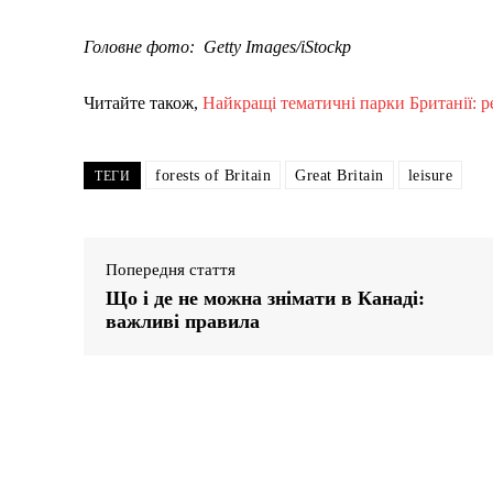
Головне фото: Getty Images/iStockp
Читайте також,
Найкращі тематичні парки Британії: ре
forests of Britain
Great Britain
leisure
ТЕГИ
Попередня стаття
Що і де не можна знімати в Канаді:
важливі правила