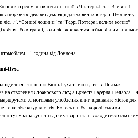
 Ешридж серед мальовничих пагорбів Чилтерн-Гіллз. Звивисті
в створюють ідеальні декорації для чарівних історій. Не дивно, 
 в ліс…”, “Сонної лощини” та “Гаррі Поттера і келиха вогню”.
квітня або в травні, коли ліс вкривається неймовірним килимо
Автомобілем – 1 година від Лондона.
інні-Пуха
народилися історії про Вінні-Пуха та його друзів. Пейзажі
 на створення Стоакрового лісу, а Ернеста Гауерда Шепарда – 
 маршрутами за мотивами улюблених книг, відвідайте місток для
не лише літературна магія. Колись він був королівськими
одні тут можна зустріти диких тварин та насолодитися сільськи