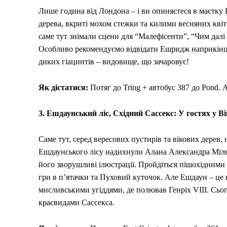
Лише година від Лондона – і ви опиняєтеся в маєтку
дерева, вкриті мохом стежки та килими весняних квіті
саме тут знімали сцени для “Малефісенти”, “Чим далі
Особливо рекомендуємо відвідати Ешридж наприкінці 
диких гіацинтів – видовище, що зачаровує!
Як дістатися:
Потяг до Tring + автобус 387 до Pond. 
3. Ешдаунський ліс, Східний Сассекс: У гостях у В
Саме тут, серед вересових пустирів та вікових дерев, 
Ешдаунського лісу надихнули Алана Александра Мілна
його зворушливі ілюстрації. Пройдіться пішохідними
гри в п’ятачки та Пуховий куточок. Але Ешдаун – це 
мисливськими угіддями, де полював Генріх VIII. Сьог
краєвидами Сассекса.