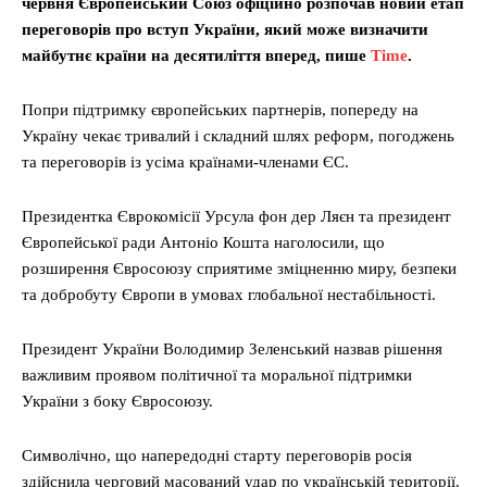
червня Європейський Союз офіційно розпочав новий етап
переговорів про вступ України, який може визначити
майбутнє країни на десятиліття вперед, пише
Time
.
Попри підтримку європейських партнерів, попереду на
Україну чекає тривалий і складний шлях реформ, погоджень
та переговорів із усіма країнами-членами ЄС.
Президентка Єврокомісії Урсула фон дер Ляєн та президент
Європейської ради Антоніо Кошта наголосили, що
розширення Євросоюзу сприятиме зміцненню миру, безпеки
та добробуту Європи в умовах глобальної нестабільності.
Президент України Володимир Зеленський назвав рішення
важливим проявом політичної та моральної підтримки
України з боку Євросоюзу.
Символічно, що напередодні старту переговорів росія
здійснила черговий масований удар по українській території.