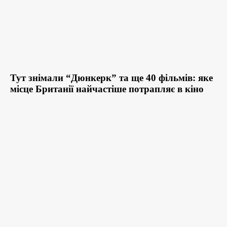
Тут знімали “Дюнкерк” та ще 40 фільмів: яке
місце Британії найчастіше потрапляє в кіно