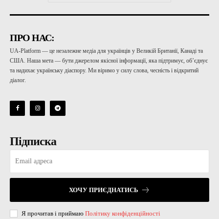
ПРО НАС:
UA-Platform — це незалежне медіа для українців у Великій Британії, Канаді та
США. Наша мета — бути джерелом якісної інформації, яка підтримує, об’єднує
та надихає українську діаспору. Ми віримо у силу слова, чесність і відкритий
діалог.
Підписка
ХОЧУ ПРИЄДНАТИСЬ
Я прочитав і приймаю
Політику конфіденційності