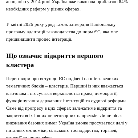
асоціацію у 2014 році Україна вже виконала приблизно 84%
необхідних реформ у різних сферах.
У квітні 2026 року уряд також затвердив Національну
програму адаптації законодавства до норм ЄС, яка має
пришвидшити процес інтеграції.
Що означає відкриття першого
кластера
Переговори про вступ до ЄС поділені на шість великих
тематичних блоків – кластерів. Перший із них вважається
ключовим і стосується верховенства права, демократії,
функціонування державних інституцій та судової реформи.
Саме від прогресу в цих сферах залежатиме відкриття та
закриття всіх інших переговорних напрямків. Лише після
виконання базових вимог Україна зможе просуватися далі у
питаннях економіки, сільського господарства, торгівлі,
екології та інших сфер.