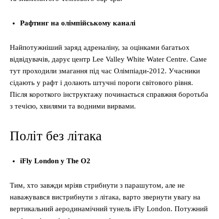
Рафтинг на олімпійському каналі
Найпотужніший заряд адреналіну, за оцінками багатьох
відвідувачів, дарує центр Lee Valley White Water Centre. Саме
тут проходили змагання під час Олімпіади-2012. Учасники
сідають у рафт і долають штучні пороги світового рівня.
Після короткого інструктажу починається справжня боротьба
з течією, хвилями та водними вирвами.
Політ без літака
iFly London у The O2
Тим, хто завжди мріяв стрибнути з парашутом, але не
наважувався вистрибнути з літака, варто звернути увагу на
вертикальний аеродинамічний тунель iFly London. Потужний