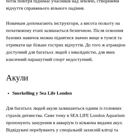
потік повітря піднімає учасників над землею, створюючи
відчуття справжнього вільного падіння.
Новачкам допомагають інструктори, а висота польоту на
початковому етапі залишається безпечною. Після освоєння
базових навичок можна піднятися значно вище в тунелі та
отримати ще більше гострих відчуттів. До того ж атракціон
доступний для багатьох людей з інвалідністю, для яких
класичний парашутний спорт недоступний.
Акули
Snorkelling у Sea Life London
Для багатьох людей акули залишаються одним із головних
страхів дитинства. Саме тому в SEA LIFE London Aquarium
пропонують занурення в акваріум із кількома видами акул.
Відвідувачі перебувають у спеціальній захисній клітці та