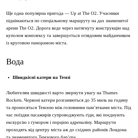
Ще одна популярна пригода — Up at The O2. Учасники
піднімаються по спеціальному маршруту на дах знаменитої
арени The O2. Дорога веде через натягнуту конструкцію над
куполом комплексу та завершується оглядовим майданчиком
із круговою панорамою міста.
Вода
Швидкісні катери на Темзі
Любителям швидкості варто звернути увагу на Thames
Rockets. Червоні катери розганяються до 35 миль на годину
та проносяться Темзою між головними пам’ятками міста. Під
час поїздки пасажирів супроводжують гіди, які поєднують
екскурсію з гумором і порцією адреналіну. Маршрути
проходять від центру міста аж до східних районів Лондона
та знаменитого Темзового бар’єра.