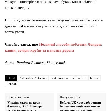
можуть спостерігати за хижаками буквально на відстані
кількох метрів.
Попри відносну безпечність атракціону, можливість сказати
друзям: «Я плавав з акулами в Лондоні» — сама по собі
варта уваги.
Читайте також про
Незвичні способи побачити Лондон:
каяки, вечірні круїзи та канатна дорога
фото: Pandora Pictures / Shutterstock
ТЕГИ
Adrenaline Activities
best things to do in London
leisure
London
Попередня стаття
Наступна стаття
Україна стала на крок
Reform UK хоче заборонити
ближче до ЄС: Time про
іноземцям соціальне житло
перспективи вступу
та запровадити новий