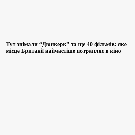
Тут знімали “Дюнкерк” та ще 40 фільмів: яке
місце Британії найчастіше потрапляє в кіно