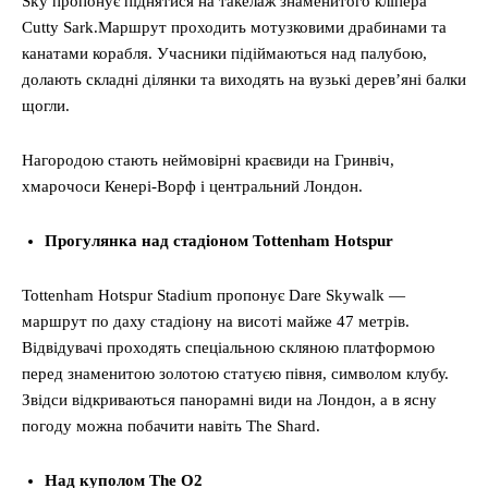
Sky пропонує піднятися на такелаж знаменитого кліпера
Cutty Sark.Маршрут проходить мотузковими драбинами та
канатами корабля. Учасники підіймаються над палубою,
долають складні ділянки та виходять на вузькі дерев’яні балки
щогли.
Нагородою стають неймовірні краєвиди на Гринвіч,
хмарочоси Кенері-Ворф і центральний Лондон.
Прогулянка над стадіоном Tottenham Hotspur
Tottenham Hotspur Stadium пропонує Dare Skywalk —
маршрут по даху стадіону на висоті майже 47 метрів.
Відвідувачі проходять спеціальною скляною платформою
перед знаменитою золотою статуєю півня, символом клубу.
Звідси відкриваються панорамні види на Лондон, а в ясну
погоду можна побачити навіть The Shard.
Над куполом The O2