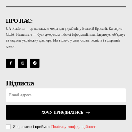
ПРО НАС:
UA-Platform — це незалежне медіа для українців у Великій Британії, Канаді та
США. Наша мета — бути джерелом якісної інформації, яка підтримує, об’єднує
та надихає українську діаспору. Ми віримо у силу слова, чесність і відкритий
діалог.
Підписка
ХОЧУ ПРИЄДНАТИСЬ
Я прочитав і приймаю
Політику конфіденційності