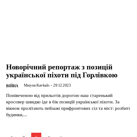
Новорічний репортаж з позицій
української піхоти під Горлівкою
Maryna Kavkalo
-
29.12.2023
ВІЙНА
Понівеченою від прильотів дорогою наш старенький
кросовер швидко їде в бік позицій української піхоти. За
вікном пролітають пейзажі прифронтових сіл та міст: розбиті
будинки,...