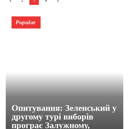
2
3
4
Popular
Опитування: Зеленський у
другому турі виборів
програє Залужному,