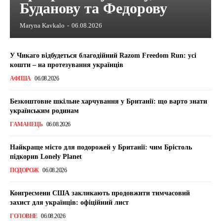
Буданову та Федорову
Maryna Kavkalo
-
06.08.2026
У Чикаго відбудеться благодійний Razom Freedom Run: усі
кошти – на протезування українців
АФІША
06.08.2026
Безкоштовне шкільне харчування у Британії: що варто знати
українським родинам
ГАМАНЕЦЬ
06.08.2026
Найкраще місто для подорожей у Британії: чим Брістоль
підкорив Lonely Planet
ПОДОРОЖ
06.08.2026
Конгресмени США закликають продовжити тимчасовий
захист для українців: офіційний лист
ГОЛОВНЕ
06.08.2026