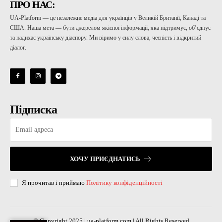
ПРО НАС:
UA-Platform — це незалежне медіа для українців у Великій Британії, Канаді та
США. Наша мета — бути джерелом якісної інформації, яка підтримує, об’єднує
та надихає українську діаспору. Ми віримо у силу слова, чесність і відкритий
діалог.
Підписка
ХОЧУ ПРИЄДНАТИСЬ
Я прочитав і приймаю
Політику конфіденційності
© Copyright 2025 | ua-platform.com | All Rights Reserved