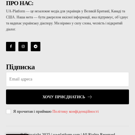
ПРО НАС:
UA-Platform — це незалежне медіа для українців у Великій Британії, Канаді та
США. Наша мета — бути джерелом якісної інформації, яка підтримує, об’єднує
та надихає українську діаспору. Ми віримо у силу слова, чесність і відкритий
діалог.
Підписка
ХОЧУ ПРИЄДНАТИСЬ
Я прочитав і приймаю
Політику конфіденційності
© Copyright 2025 | ua-platform.com | All Rights Reserved