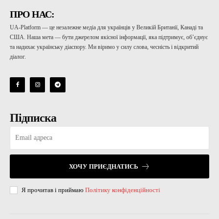
ПРО НАС:
UA-Platform — це незалежне медіа для українців у Великій Британії, Канаді та
США. Наша мета — бути джерелом якісної інформації, яка підтримує, об’єднує
та надихає українську діаспору. Ми віримо у силу слова, чесність і відкритий
діалог.
Підписка
ХОЧУ ПРИЄДНАТИСЬ
Я прочитав і приймаю
Політику конфіденційності