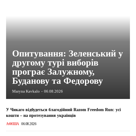
Опитування: Зеленський у
другому турі виборів
програє Залужному,
Буданову та Федорову
Maryna Kavkalo
-
06.08.2026
У Чикаго відбудеться благодійний Razom Freedom Run: усі
кошти – на протезування українців
АФІША
06.08.2026