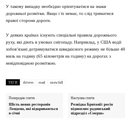
У такому випадку необхідно орієнтуватися на знаки
дорожньої розмітки. Якщо і їх немає, то слід триматися
правої сторони дороги.
У деяких країнах існують спеціальні правила дорожнього
руху, які діють в умовах снігопаду. Наприклад, у США водії
зобов’язані дотримуватися швидкісного режиму не більше 40
миль на годину (65 кілометрів на годину) на дорогах з
невідповідною розміткою.
ТЕГИ
drivers
road
snowfall
Попередня стаття
Наступна стаття
Шість нових ресторанів
Розвідка Британії: росія
Лондона, які відкриваються
відновлює радянський
в січні
підрозділ «Смерш»