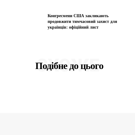
Конгресмени США закликають
продовжити тимчасовий захист для
українців: офіційний лист
СХОЖЕ
Подібне до цього