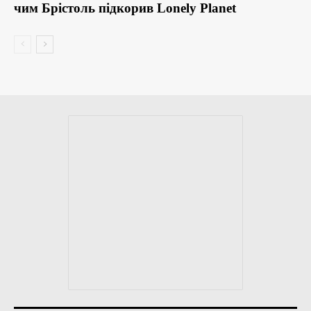
чим Брістоль підкорив Lonely Planet