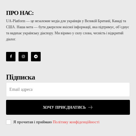
ПРО НАС:
UA-Platform — це незалежне медіа для українців у Великій Британії, Канаді та
США. Наша мета — бути джерелом якісної інформації, яка підтримує, об’єднує
та надихає українську діаспору. Ми віримо у силу слова, чесність і відкритий
діалог.
Підписка
ХОЧУ ПРИЄДНАТИСЬ
Я прочитав і приймаю
Політику конфіденційності