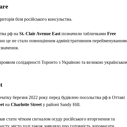
are
иторія біля російського консульства.
ства рф на
St. Clair Avenue East
позначили табличками
Free
ьно це не стало повноцінним адміністративним перейменуванням
значення.
 проявом солідарності Торонто з Україною та великою українсько
t
початку березня 2022 року перед будівлею посольства рф в Оттаві
et
на
Charlotte Street
у районі Sandy Hill.
ав стати чітким сигналом осуду російського вторгнення та
есту, місто тоді також заявляло про готовність допомагати