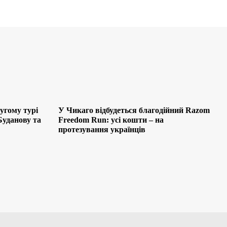
угому турі
У Чикаго відбудеться благодійний Razom
Буданову та
Freedom Run: усі кошти – на
протезування українців