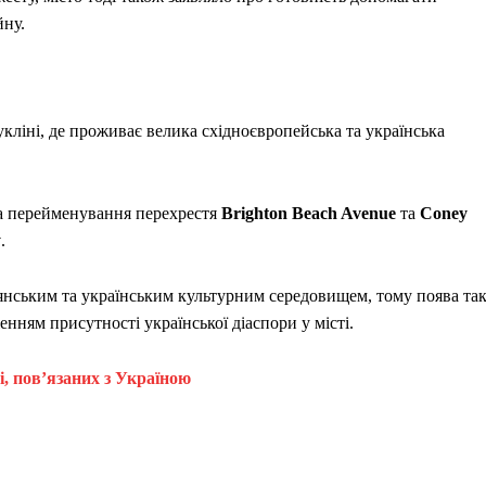
йну.
кліні, де проживає велика східноєвропейська та українська
а перейменування перехрестя
Brighton Beach Avenue
та
Coney
y
.
’янським та українським культурним середовищем, тому поява так
нням присутності української діаспори у місті.
і, пов’язаних з Україною