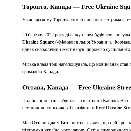
Торонто, Канада — Free Ukraine Squ
У канадському Торонто символічнe назвe отримала тер
20 березня 2022 року ділянку перед будівлею консуль
Ukraine Square
(«Майдан вільної України»). Формал
однак символічний жест набув широкого суспільного 
Міська влада тоді наголошувала, що новий знак став
громадою Канади.
Оттава, Канада — Free Ukraine Stree
Подібна ініціатива з’явилася і в столиці Канади. На 
встановили синьо-жовті вказівники
Free Ukraine Stre
Мер Оттави Джим Вотсон тоді заявляв, що цей крок м
підтримки українського народу. Окрім символічного ж