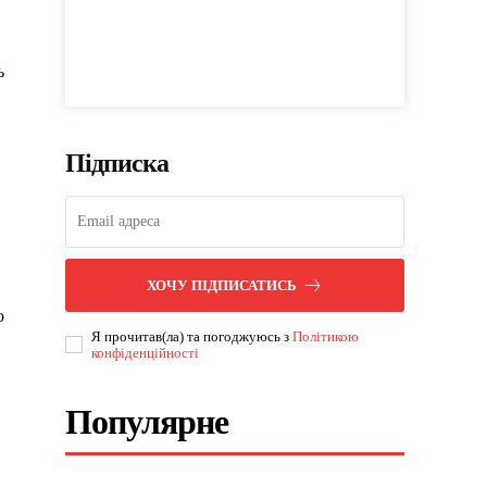
ь
Підписка
ХОЧУ ПІДПИСАТИСЬ
о
Я прочитав(ла) та погоджуюсь з
Політикою
конфіденційності
Популярне