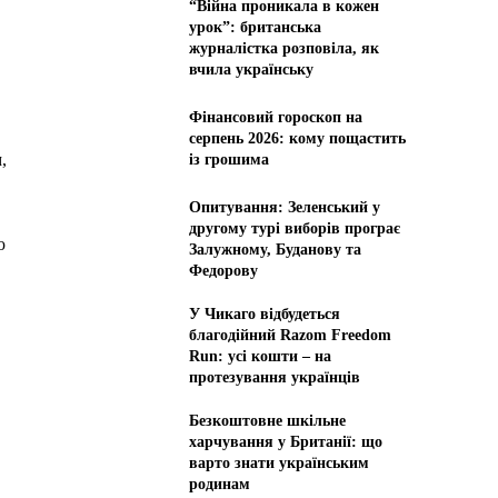
“Війна проникала в кожен
урок”: британська
журналістка розповіла, як
вчила українську
Фінансовий гороскоп на
серпень 2026: кому пощастить
,
із грошима
Опитування: Зеленський у
другому турі виборів програє
ю
Залужному, Буданову та
Федорову
У Чикаго відбудеться
благодійний Razom Freedom
Run: усі кошти – на
протезування українців
Безкоштовне шкільне
харчування у Британії: що
варто знати українським
родинам