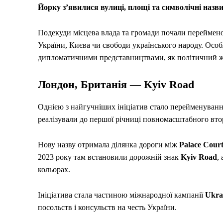
Йорку з’явилися вулиці, площі та символічні назв
Подекуди місцева влада та громади почали перейменов
України, Києва чи свободи українського народу. Особл
дипломатичними представництвами, як політичний же
Лондон, Британія — Kyiv Road
Однією з найгучніших ініціатив стало перейменуван
реалізували до першої річниці повномасштабного вто
Нову назву отримала ділянка дороги між
Palace Cour
2023 року там встановили дорожній знак
Kyiv Road
,
кольорах.
Ініціатива стала частиною міжнародної кампанії
Ukrai
посольств і консульств на честь України.