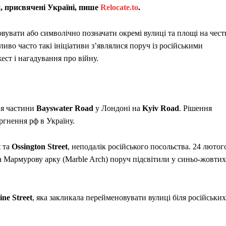
и, присвячені Україні, пише
Relocate.to
.
увати або символічно позначати окремі вулиці та площі на чест
иво часто такі ініціативи з’являлися поруч із російськими
ст і нагадування про війну.
ня частини
Bayswater Road
у Лондоні на
Kyiv Road
. Рішення
ргнення рф в Україну.
t
та
Ossington Street
, неподалік російського посольства. 24 лютог
 а Мармурову арку (Marble Arch) поруч підсвітили у синьо-жовтих
ne Street
, яка закликала перейменовувати вулиці біля російських