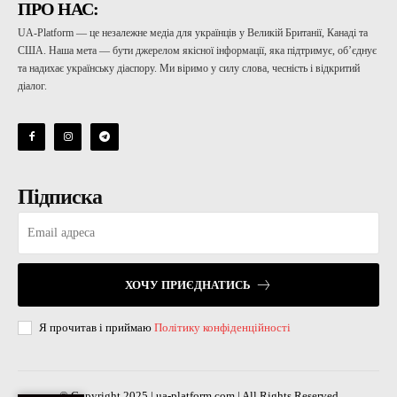
ПРО НАС:
UA-Platform — це незалежне медіа для українців у Великій Британії, Канаді та
США. Наша мета — бути джерелом якісної інформації, яка підтримує, об’єднує
та надихає українську діаспору. Ми віримо у силу слова, чесність і відкритий
діалог.
Підписка
ХОЧУ ПРИЄДНАТИСЬ
Я прочитав і приймаю
Політику конфіденційності
© Copyright 2025 | ua-platform.com | All Rights Reserved