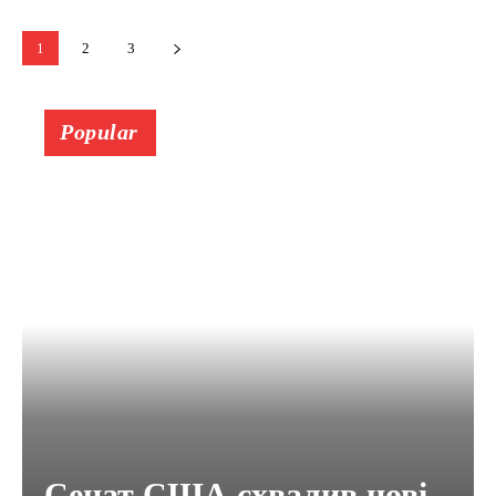
1
2
3
Popular
Сенат США схвалив нові