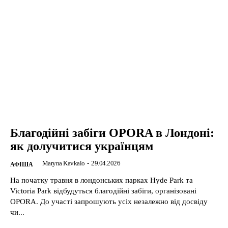
Благодійні забіги OPORA в Лондоні:
як долучитися українцям
Maryna Kavkalo
-
29.04.2026
АФІША
На початку травня в лондонських парках Hyde Park та
Victoria Park відбудуться благодійні забіги, організовані
OPORA. До участі запрошують усіх незалежно від досвіду
чи...