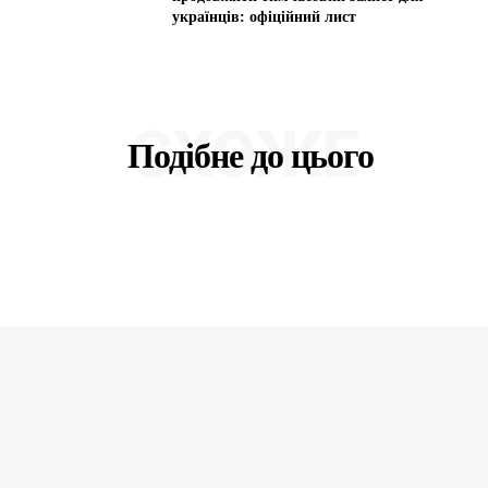
українців: офіційний лист
СХОЖЕ
Подібне до цього