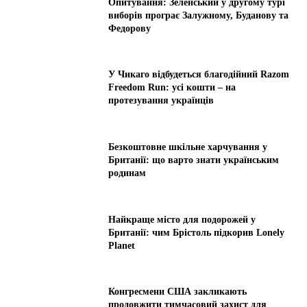
Опитування: Зеленський у другому турі
виборів програє Залужному, Буданову та
Федорову
У Чикаго відбудеться благодійний Razom
Freedom Run: усі кошти – на
протезування українців
Безкоштовне шкільне харчування у
Британії: що варто знати українським
родинам
Найкраще місто для подорожей у
Британії: чим Брістоль підкорив Lonely
Planet
Конгресмени США закликають
продовжити тимчасовий захист для