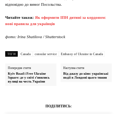
відповідно до вимог Посольства.
Читайте також:
Як оформити ІПН дитині за кордоном:
нові правила для українців
фото: Irina Shatilova / Shutterstock
ТЕГИ
Canada
consular service
Embassy of Ukraine in Canada
Попередня стаття
Наступна стаття
Kyiv Road і Free Ukraine
Від джазу до кіно: українські
Square: де у світі з’явились
події в Лондоні цього тижня
вулиці на честь України
ПОДІЛИТИСЬ: