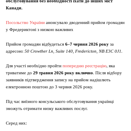
обслуговування без необхідності їхати до інших міст
Канади.
Посольство України
анонсувало дводенний прийом громадян
у Фредериктоні з низкою важливих
Прийом громадян відбудеться
6–7 червня 2026 року
за
адресою:
50 Crowther Ln, Suite 140, Fredericton, NB E3C 0J1.
Для участі необхідно пройти
попередню реєстрацію
, яка
триватиме до
29 травня 2026 року включно
. Після відбору
заявників підтвердження запису на прийом надішлють
електронною поштою до 3 червня 2026 року.
Під час виїзного консульського обслуговування українці
зможуть отримати низку важливих послуг.
Серед них: