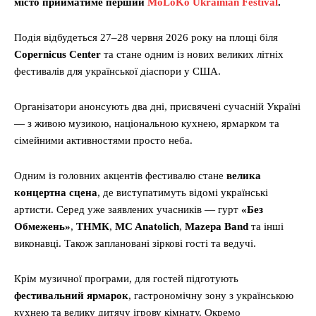
місто прийматиме перший
MoLoKo Ukrainian Festival
.
Подія відбудеться 27–28 червня 2026 року на площі біля
Copernicus Center
та стане одним із нових великих літніх
фестивалів для української діаспори у США.
Організатори анонсують два дні, присвячені сучасній Україні
— з живою музикою, національною кухнею, ярмарком та
сімейними активностями просто неба.
Одним із головних акцентів фестивалю стане
велика
концертна сцена
, де виступатимуть відомі українські
артисти. Серед уже заявлених учасників — гурт
«Без
Обмежень»
,
ТНМК
,
MC Anatolich
,
Mazepa Band
та інші
виконавці. Також заплановані зіркові гості та ведучі.
Крім музичної програми, для гостей підготують
фестивальний ярмарок
, гастрономічну зону з українською
кухнею та велику дитячу ігрову кімнату. Окремо