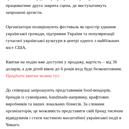
працюватиме друга закрита сцена, де виступатимуть
запрошені артисти.
Організатори позиціонують фестиваль як простір єднання
української громади, підтримки України та популяризації
сучасної української культури в центрі одного з найбільших
міст США.
Квитки на подію вже доступні у продажу, вартість – від 36
доларів, а для дітей віком до 6 років вхід буде безкоштовним.
Придбати квитки можна тут.
До співпраці запрошують представників food-вендорів,
брендів із сувенірами, handmade-напрямку, крафтових
виробників та інших локальних бізнесів. За словами
організаторів, це можливість представити свій бренд тисячам
відвідувачів і стати частиною масштабної української події в
Чикаго.