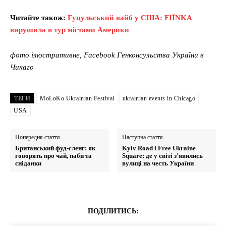
Читайте також:
Гуцульський вайб у США: FIЇNKA
вирушила в тур містами Америки
фото ілюстративне, Facebook Генконсульства України в
Чикаго
ТЕГИ
MoLoKo Ukrainian Festival
ukrainian events in Chicago
USA
Попередня стаття
Наступна стаття
Британський фуд-сленг: як
Kyiv Road і Free Ukraine
говорять про чай, паби та
Square: де у світі з’явились
сніданки
вулиці на честь України
ПОДІЛИТИСЬ: