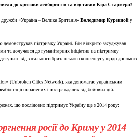
ивели до критики лейбористів та відставки Кіра Стармера?
и дружби «Україна – Велика Британія»
Володимир Куренной
у
 демонстрував підтримку Україні. Він відкрито засуджував
ами та долучався до гуманітарних ініціатив на підтримку
відступить від загального британського консенсусу щодо допомог
т» (Unbroken Cities Network), яка допомагає українським
еабілітації поранених і постраждалих від бойових дій.
режах, що послідовно підтримує Україну ще з 2014 року:
гнення росії до Криму у 2014