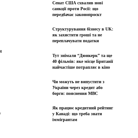
Сенат США схвалив нові
санкції проти Росії: що
передбачає законопроєкт
Структурування бізнесу в UK:
як захистити гроші та не
переплачувати податки
я
Тут знімали “Дюнкерк” та ще
40 фільмів: яке місце Британії
найчастіше потрапляє в кіно
Чи можуть не випустити з
України через кредит або
борги: пояснення МВС
Як працює кредитний рейтинг
у
у Канаді: що треба знати
іммігрантам