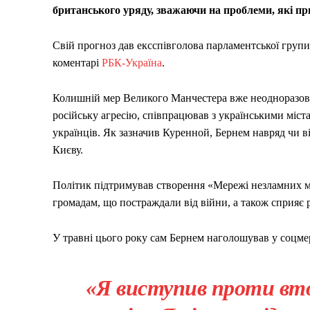
британського уряду, зважаючи на проблеми, які пр
Свій прогноз дав ексспівголова парламентської груп
коментарі
РБК-Україна
.
Колишній мер Великого Манчестера вже неодноразово
російську агресію, співпрацював з українськими міст
українців. Як зазначив Куренной, Бернем навряд чи 
Києву.
Політик підтримував створення «Мережі незламних міс
громадам, що постраждали від війни, а також сприяє р
У травні цього року сам Бернем наголошував у соцме
«Я виступив проти втор