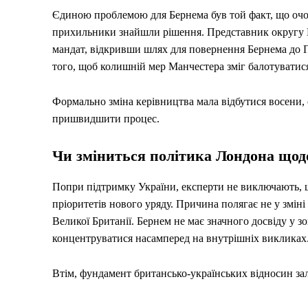
Єдиною проблемою для Бернема був той факт, що очо
прихильники знайшли рішення. Представник округу
мандат, відкривши шлях для повернення Бернема до П
того, щоб колишній мер Манчестера зміг балотуватися 
Формально зміна керівництва мала відбутися восени
пришвидшити процес.
Чи зміниться політика Лондона щод
Попри підтримку України, експерти не виключають, 
пріоритетів нового уряду. Причина полягає не у змін
Великої Британії. Бернем не має значного досвіду у з
концентруватися насамперед на внутрішніх викликах
Втім, фундамент британсько-українських відносин з