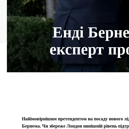
Енді Берне
експерт пр
Найімовірнішим претендентом на посаду нового лід
Бернема. Чи збереже Лондон нинішній рівень підт