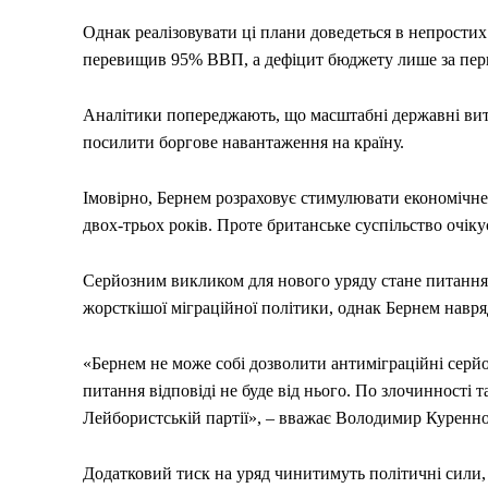
Однак реалізовувати ці плани доведеться в непрости
перевищив 95% ВВП, а дефіцит бюджету лише за перші 
Аналітики попереджають, що масштабні державні вит
посилити боргове навантаження на країну.
Імовірно, Бернем розраховує стимулювати економічн
двох-трьох років. Проте британське суспільство очіку
Серйозним викликом для нового уряду стане питання м
жорсткішої міграційної політики, однак Бернем навря
«Бернем не може собі дозволити антиміграційні серйоз
питання відповіді не буде від нього. По злочинності т
Лейбористській партії», – вважає Володимир Куренн
Додатковий тиск на уряд чинитимуть політичні сили,