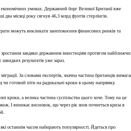
х економічних умовах. Державний борг Великої Британії вже
два місяці року сягнув 46,3 млрд фунтів стерлінгів.
рати можуть викликати занепокоєння фінансових ринків та
е зростання завдяки державним інвестиціям протягом найближчи
є швидких результатів уже зараз.
іграції. За словами експертів, значна частина британців вимага
д чи готовий піти на радикальні кроки в цьому напрямку.
ні кроки, а велика частина суспільства цього хоче. Тому на це
акож. І виникає висновок, що через рік знов почнеться криза в
ой.
 які останнім часом набирають популярності. Йдеться про