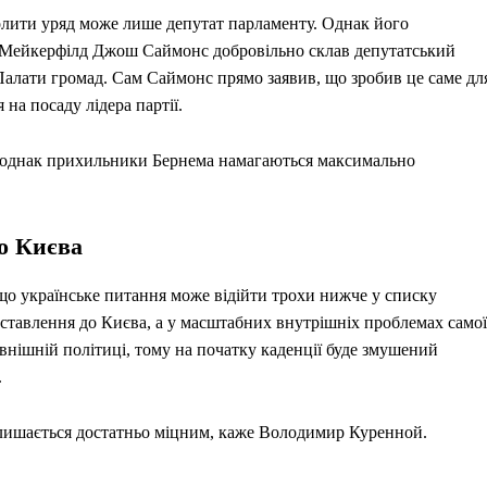
лити уряд може лише депутат парламенту. Однак його
 Мейкерфілд Джош Саймонс добровільно склав депутатський
алати громад. Сам Саймонс прямо заявив, що зробив це саме дл
на посаду лідера партії.
, однак прихильники Бернема намагаються максимально
о Києва
що українське питання може відійти трохи нижче у списку
і ставлення до Києва, а у масштабних внутрішніх проблемах самої
овнішній політиці, тому на початку каденції буде змушений
.
алишається достатньо міцним, каже Володимир Куренной.