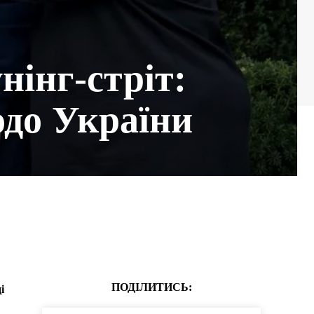
нінг-стріт:
одо України
ПОДІЛИТИСЬ:
і