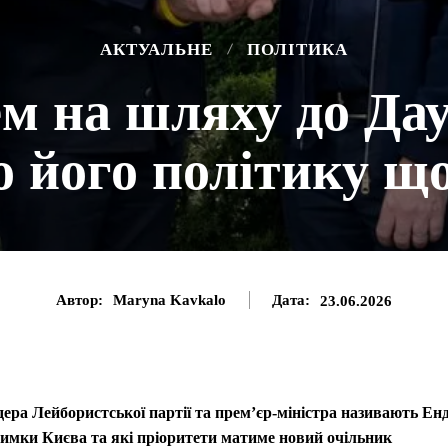
АКТУАЛЬНЕ
ПОЛІТИКА
м на шляху до Дау
о його політику щ
Автор:
Maryna Kavkalo
Дата:
23.06.2026
ера Лейбористської партії та прем’єр-міністра називають Енд
римки Києва та які пріоритети матиме новий очільник