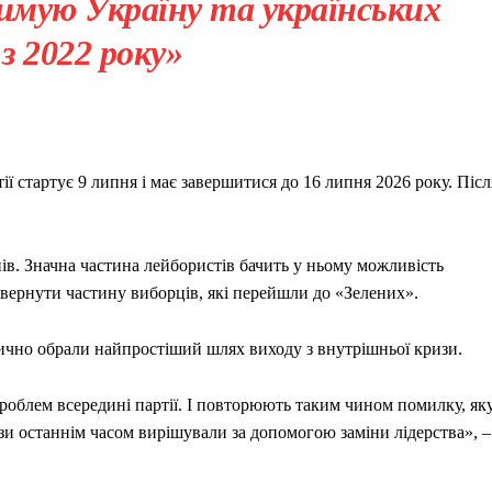
имую Україну та українських
 з 2022 року»
ї стартує 9 липня і має завершитися до 16 липня 2026 року. Післ
в. Значна частина лейбористів бачить у ньому можливість
овернути частину виборців, які перейшли до «Зелених».
чно обрали найпростіший шлях виходу з внутрішньої кризи.
блем всередині партії. І повторюють таким чином помилку, як
изи останнім часом вирішували за допомогою заміни лідерства», –