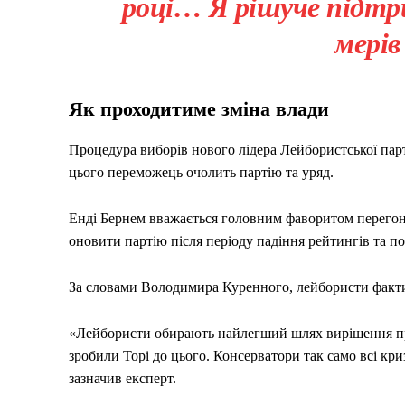
році… Я рішуче підтр
мерів
Як проходитиме зміна влади
Процедура виборів нового лідера Лейбористської парті
цього переможець очолить партію та уряд.
Енді Бернем вважається головним фаворитом перегоні
оновити партію після періоду падіння рейтингів та п
За словами Володимира Куренного, лейбористи факти
«Лейбористи обирають найлегший шлях вирішення про
зробили Торі до цього. Консерватори так само всі кр
зазначив експерт.