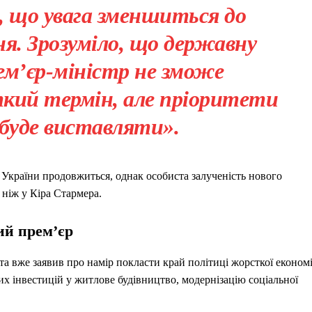
о, що увага зменшиться до
ня. Зрозуміло, що державну
м’єр-міністр не зможе
ткий термін, але пріоритети
н буде виставляти».
 України продовжиться, однак особиста залученість нового
 ніж у Кіра Стармера.
ий прем’єр
та вже заявив про намір покласти край політиці жорсткої економі
х інвестицій у житлове будівництво, модернізацію соціальної