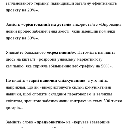
запланованого терміну, підвищивши загальну ефективність
проекту на 20%».
Замість
«орієнтований на деталі»
використайте «Впровадив
новий процес забезпечення якості, який зменшив помилки
проекту на 30%».
Уникайте банального
«креативний»
. Натомість напишіть
щось на кшталт «розробив унікальну маркетингову
кампанію, яка сприяла збільшенню веб-трафіку на 50%».
Не пишіть
«гарні навички спілкування»
, а уточніть,
наприклад, що ви «використовуєте сильні комунікативні
навички, щоб сприяти складним переговорам із великим
клієнтом, зрештою забезпечивши контракт на суму 500 тисяч
доларів».
Замініть слово
«працьовитий»
на «керував і завершив