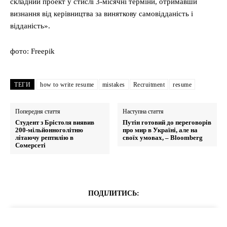
складний проект у стислі 3-місячні терміни, отримавши
визнання від керівництва за виняткову самовідданість і
відданість».
фото: Freepik
ТЕГИ
how to write resume
mistakes
Recruitment
resume
Попередня стаття
Наступна стаття
Студент з Брістоля виявив
Путін готовий до переговорів
200-мільйонноголітню
про мир в Україні, але на
літаючу рептилію в
своїх умовах, – Bloomberg
Сомерсеті
ПОДІЛИТИСЬ: