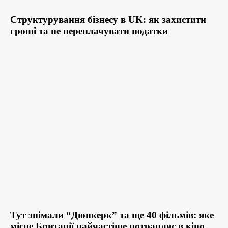
Структурування бізнесу в UK: як захистити
гроші та не переплачувати податки
Тут знімали “Дюнкерк” та ще 40 фільмів: яке
місце Британії найчастіше потрапляє в кіно