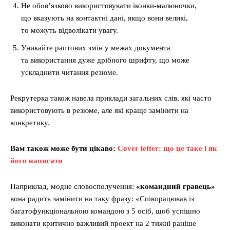
Не обов’язково використовувати іконки-малюночки,
що вказують на контактні дані, якщо вони великі,
то можуть відволікати увагу.
Уникайте раптових змін у межах документа
та використання дуже дрібного шрифту, що може
ускладнити читання резюме.
Рекрутерка також навела приклади загальних слів, які часто
використовують в резюме, але які краще замінити на
конкретику.
Вам також може бути цікаво:
Сover letter: що це таке і як
його написати
Наприклад, модне словосполучення:
«командний гравець»
вона радить замінити на таку фразу: «Співпрацював із
багатофункціональною командою з 5 осіб, щоб успішно
виконати критично важливий проект на 2 тижні раніше