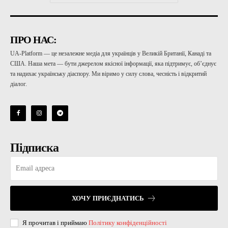
ПРО НАС:
UA-Platform — це незалежне медіа для українців у Великій Британії, Канаді та
США. Наша мета — бути джерелом якісної інформації, яка підтримує, об’єднує
та надихає українську діаспору. Ми віримо у силу слова, чесність і відкритий
діалог.
Підписка
ХОЧУ ПРИЄДНАТИСЬ
Я прочитав і приймаю
Політику конфіденційності