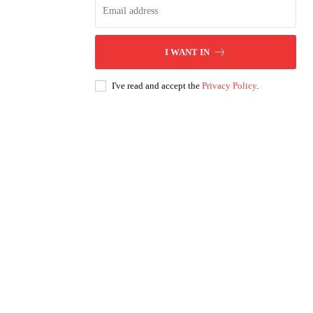
I WANT IN
I've read and accept the
Privacy Policy
.