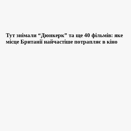
Тут знімали “Дюнкерк” та ще 40 фільмів: яке
місце Британії найчастіше потрапляє в кіно