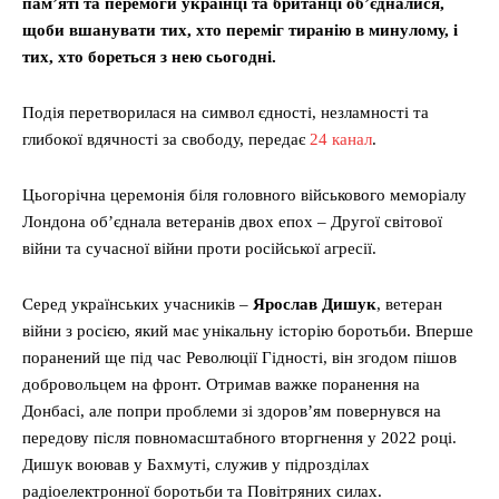
пам’яті та перемоги українці та британці об’єдналися,
щоби вшанувати тих, хто переміг тиранію в минулому, і
тих, хто бореться з нею сьогодні.
Подія перетворилася на символ єдності, незламності та
глибокої вдячності за свободу, передає
24 канал
.
Цьогорічна церемонія біля головного військового меморіалу
Лондона об’єднала ветеранів двох епох – Другої світової
війни та сучасної війни проти російської агресії.
Серед українських учасників –
Ярослав Дишук
, ветеран
війни з росією, який має унікальну історію боротьби. Вперше
поранений ще під час Революції Гідності, він згодом пішов
добровольцем на фронт. Отримав важке поранення на
Донбасі, але попри проблеми зі здоров’ям повернувся на
передову після повномасштабного вторгнення у 2022 році.
Дишук воював у Бахмуті, служив у підрозділах
радіоелектронної боротьби та Повітряних силах.