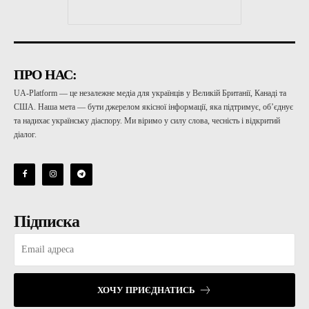
ПРО НАС:
UA-Platform — це незалежне медіа для українців у Великій Британії, Канаді та
США. Наша мета — бути джерелом якісної інформації, яка підтримує, об’єднує
та надихає українську діаспору. Ми віримо у силу слова, чесність і відкритий
діалог.
Підписка
ХОЧУ ПРИЄДНАТИСЬ