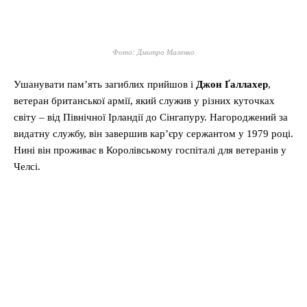
Фото: Дмитро Маленко
Ушанувати пам’ять загиблих прийшов і
Джон Ґаллахер
,
ветеран британської армії, який служив у різних куточках
світу – від Північної Ірландії до Сінгапуру. Нагороджений за
видатну службу, він завершив кар’єру сержантом у 1979 році.
Нині він проживає в Королівському госпіталі для ветеранів у
Челсі.