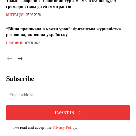
Трамп заборонив “пологовий туризм” у США: що буде з
громадянством дітей іммігрантів
МІГРАЦІЯ
07.08.2026
“Війна проникала в кожен урок”: британська журналістка
розповіла, як вчила українську
ГОЛОВНЕ
07.08.2026
Subscribe
I WANT IN
I've read and accept the
Privacy Policy
.