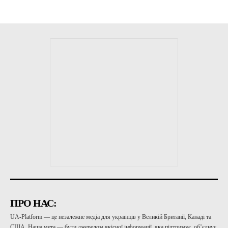
ПРО НАС:
UA-Platform — це незалежне медіа для українців у Великій Британії, Канаді та
США. Наша мета — бути джерелом якісної інформації, яка підтримує, об’єднує