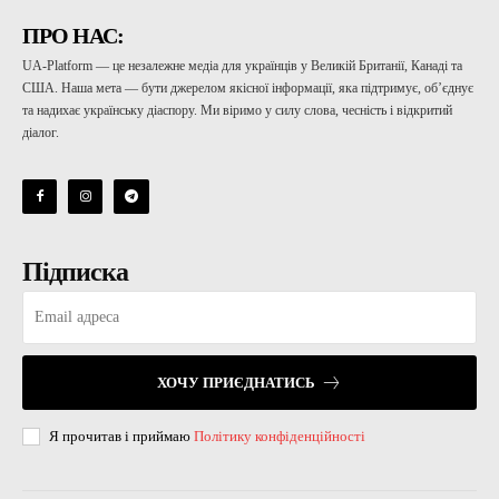
ПРО НАС:
UA-Platform — це незалежне медіа для українців у Великій Британії, Канаді та
США. Наша мета — бути джерелом якісної інформації, яка підтримує, об’єднує
та надихає українську діаспору. Ми віримо у силу слова, чесність і відкритий
діалог.
Підписка
ХОЧУ ПРИЄДНАТИСЬ
Я прочитав і приймаю
Політику конфіденційності