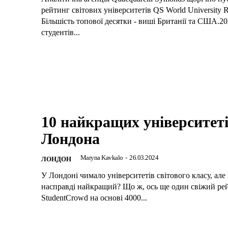
рейтинг світових університетів QS World University R
Більшість топової десятки - виші Британії та США.2
студентів...
10 найкращих університет
Лондона
Maryna Kavkalo
-
26.03.2024
ЛОНДОН
У Лондоні чимало університетів світового класу, але 
насправді найкращий? Що ж, ось ще один свіжий рей
StudentCrowd на основі 4000...