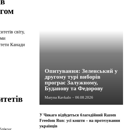
ів
нгом
тетів світу,
ами
итети Канади
Опитування: Зеленський у
другому турі виборів
програє Залужному,
Буданову та Федорову
итетів
Maryna Kavkalo
-
06.08.2026
У Чикаго відбудеться благодійний Razom
Freedom Run: усі кошти – на протезування
українців
блікує