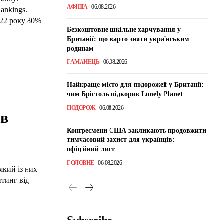
АФІША
06.08.2026
ankings.
022 року 80%
Безкоштовне шкільне харчування у
Британії: що варто знати українським
родинам
ГАМАНЕЦЬ
06.08.2026
Найкраще місто для подорожей у Британії:
чим Брістоль підкорив Lonely Planet
ПОДОРОЖ
06.08.2026
ів
Конгресмени США закликають продовжити
тимчасовий захист для українців:
офіційний лист
ГОЛОВНЕ
06.08.2026
який із них
тинг від