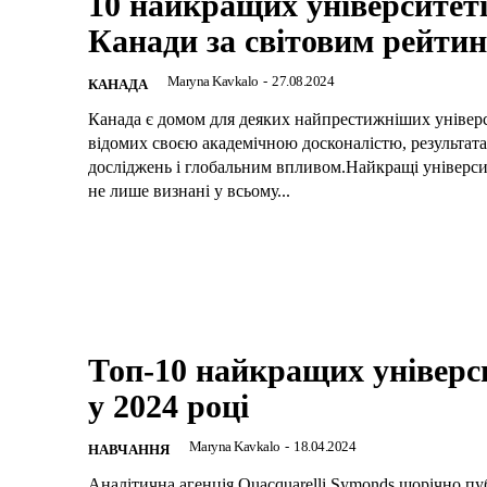
10 найкращих університет
Канади за світовим рейти
Maryna Kavkalo
-
27.08.2024
КАНАДА
Канада є домом для деяких найпрестижніших універси
відомих своєю академічною досконалістю, результат
досліджень і глобальним впливом.Найкращі універс
не лише визнані у всьому...
Топ-10 найкращих універс
у 2024 році
Maryna Kavkalo
-
18.04.2024
НАВЧАННЯ
Аналітична агенція Quacquarelli Symonds щорічно пу